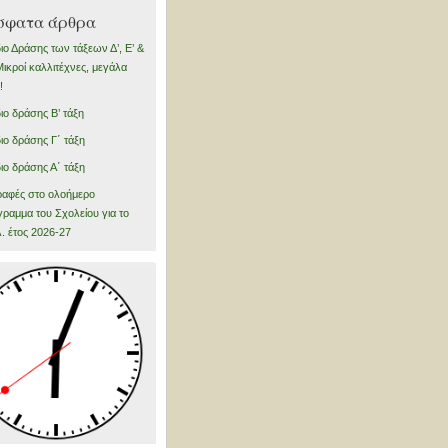
σφατα άρθρα
ιο Δράσης των τάξεων Δ’, Ε’ &
 Μικροί καλλιτέχνες, μεγάλα
!
ιο δράσης Β’ τάξη
ιο δράσης Γ΄ τάξη
ιο δράσης Α΄ τάξη
αφές στο ολοήμερο
ραμμα του Σχολείου για το
. έτος 2026-27