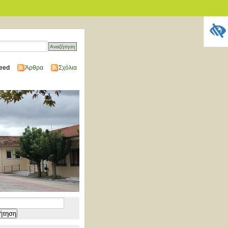
eed
Άρθρα
Σχόλια
τηση