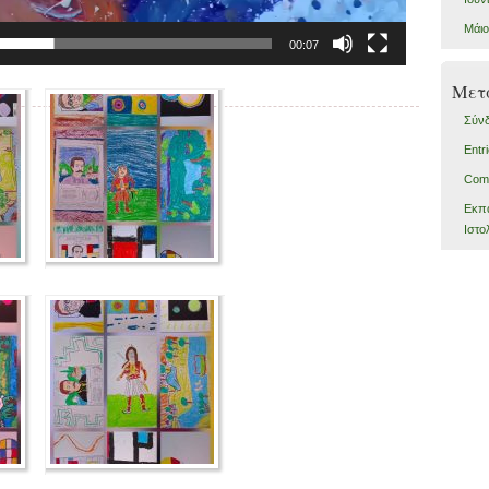
Μάιο
00:07
Μετ
Σύν
Entr
Com
Εκπα
Ιστο