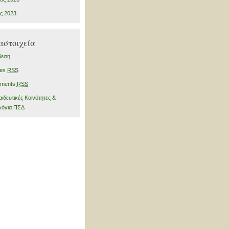
ς 2023
αστοιχεία
δεση
ies
RSS
ments
RSS
ιδευτικές Κοινότητες &
λόγια ΠΣΔ