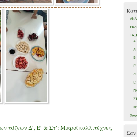
Kατη
ΑΝΑ
ΕΚΔ
ΤΑΞ
Α΄
ΑΓ
Β΄
Γ'
Δ'
Ε'
Π
ΣΤ
Φ
Χωρί
ων τάξεων Δ’, Ε’ & Στ’: Μικροί καλλιτέχνες,
Σαν