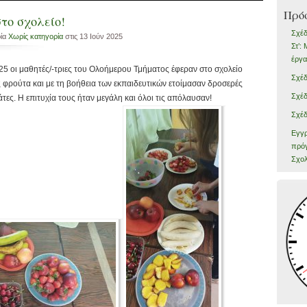
Πρό
το σχολείο!
Σχέδ
ρία
Χωρίς κατηγορία
στις 13 Ιούν 2025
Στ’:
έργα
025 οι μαθητές/-τριες του Ολοήμερου Τμήματος έφεραν στο σχολείο
Σχέδ
φρούτα και με τη βοήθεια των εκπαιδευτικών ετοίμασαν δροσερές
Σχέδ
τες. Η επιτυχία τους ήταν μεγάλη και όλοι τις απόλαυσαν!
Σχέδ
Εγγρ
πρόγ
Σχολ