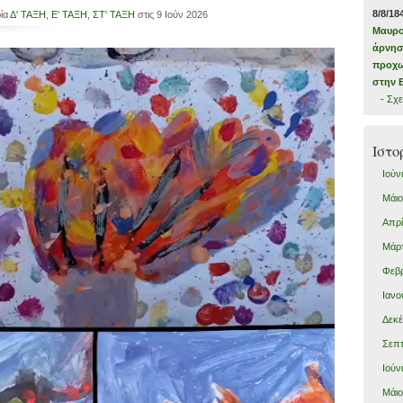
8/8/18
ρία
Δ' ΤΑΞΗ
,
Ε' ΤΑΞΗ
,
ΣΤ' ΤΑΞΗ
στις 9 Ιούν 2026
Μαυρο
άρνησ
προχω
στην 
-
Σχε
Ιστο
Ιούν
Μάιο
Απρί
Μάρτ
Φεβρ
Ιανο
Δεκέ
Σεπτ
Ιούν
Μάιο