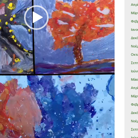
Απρί
Μάρτ
Φεβρ
Ιανο
Δεκέ
Νοέμ
Οκτώ
Σεπτ
Ιούν
Μάιο
Απρί
Μάρτ
Φεβρ
Δεκέ
Νοέμ
Σεπτ
Ιούν