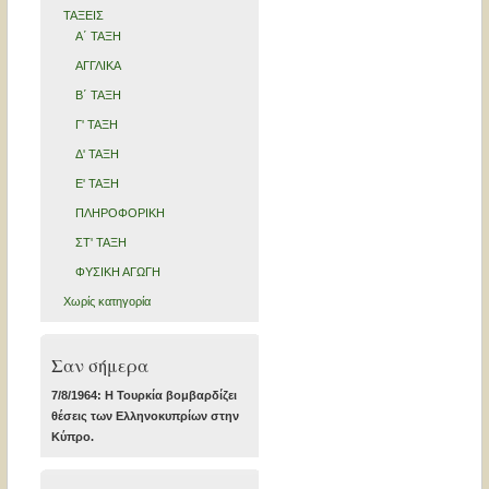
ΤΑΞΕΙΣ
Α΄ ΤΑΞΗ
ΑΓΓΛΙΚΑ
Β΄ ΤΑΞΗ
Γ' ΤΑΞΗ
Δ' ΤΑΞΗ
Ε' ΤΑΞΗ
ΠΛΗΡΟΦΟΡΙΚΗ
ΣΤ' ΤΑΞΗ
ΦΥΣΙΚΗ ΑΓΩΓΗ
Χωρίς κατηγορία
Σαν σήμερα
7/8/1964: Η Τουρκία βομβαρδίζει
θέσεις των Ελληνοκυπρίων στην
Κύπρο.