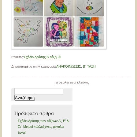
Ετικέτες:
Σχέδιο δράσης Β' τάξη 26
Δημοσιευμένο στην κατηγορία
ΑΝΑΚΟΙΝΩΣΕΙΣ
,
Β΄ ΤΑΞΗ
Τα σχόλια είναι κλειστά.
Αναζήτηση
για:
Πρόσφατα άρθρα
Σχέδιο Δράσης των τάξεων Δ’, Ε’ &
Στ’: Μικροί καλλιτέχνες, μεγάλα
έργα!