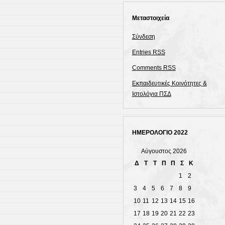
Μεταστοιχεία
Σύνδεση
Entries
RSS
Comments
RSS
Εκπαιδευτικές Κοινότητες &
Ιστολόγια ΠΣΔ
ΗΜΕΡΟΛΟΓΙΟ 2022
Αύγουστος 2026
Δ
Τ
Τ
Π
Π
Σ
Κ
1
2
3
4
5
6
7
8
9
10
11
12
13
14
15
16
17
18
19
20
21
22
23