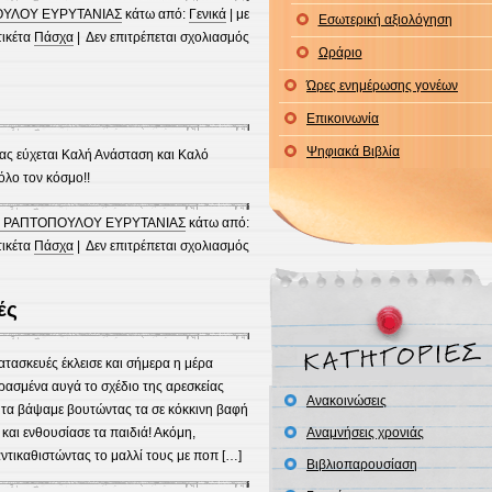
ΟΥΛΟΥ ΕΥΡΥΤΑΝΙΑΣ
κάτω από:
Γενικά
| με
Εσωτερική αξιολόγηση
στο
τικέτα
Πάσχα
|
Δεν επιτρέπεται σχολιασμός
Ωράριο
Καλό
Πάσχα
Ώρες ενημέρωσης γονέων
και
Επικοινωνία
Καλή
Ανάσταση
Ψηφιακά Βιβλία
ας εύχεται Καλή Ανάσταση και Καλό
όλο τον κόσμο!!
 ΡΑΠΤΟΠΟΥΛΟΥ ΕΥΡΥΤΑΝΙΑΣ
κάτω από:
στο
τικέτα
Πάσχα
|
Δεν επιτρέπεται σχολιασμός
Ευχές
ές
τασκευές έκλεισε και σήμερα η μέρα
ρασμένα αυγά το σχέδιο της αρεσκείας
Ανακοινώσεις
α τα βάψαμε βουτώντας τα σε κόκκινη βαφή
αι ενθουσίασε τα παιδιά! Ακόμη,
Αναμνήσεις χρονιάς
τικαθιστώντας το μαλλί τους με ποπ […]
Βιβλιοπαρουσίαση