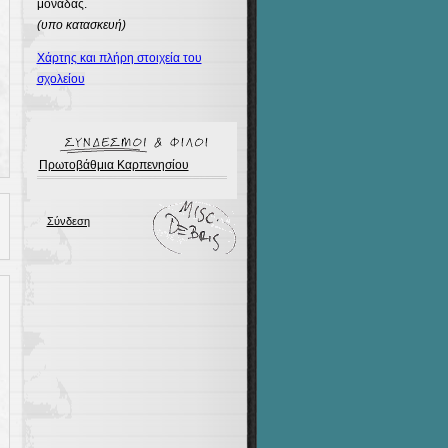
μονάδας.
(υπο κατασκευή)
Χάρτης και πλήρη στοιχεία του
σχολείου
Πρωτοβάθμια Καρπενησίου
Σύνδεση