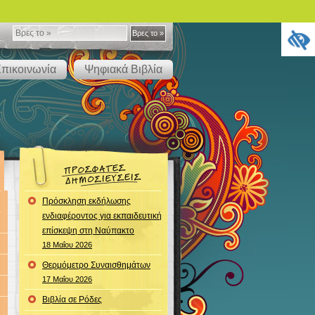
Βρες
Βρες το »
το
πικοινωνία
Ψηφιακά Βιβλία
»
Πρόσκληση εκδήλωσης
ενδιαφέροντος για εκπαιδευτική
επίσκεψη στη Ναύπακτο
18 Μαΐου 2026
Θερμόμετρο Συναισθημάτων
17 Μαΐου 2026
Βιβλία σε Ρόδες