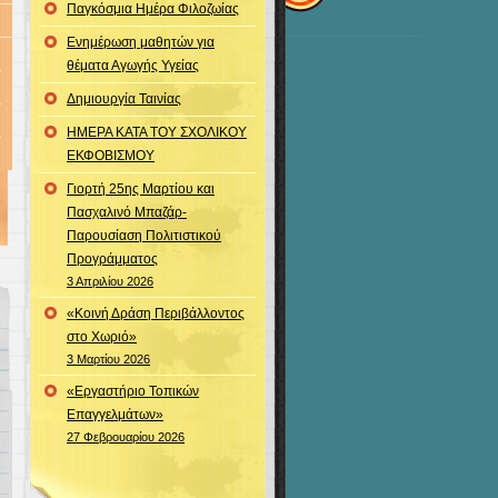
Παγκόσμια Ημέρα Φιλοζωίας
Ενημέρωση μαθητών για
θέματα Αγωγής Υγείας
Δημιουργία Ταινίας
ΗΜΕΡΑ ΚΑΤΑ ΤΟΥ ΣΧΟΛΙΚΟΥ
ΕΚΦΟΒΙΣΜΟΥ
Γιορτή 25ης Μαρτίου και
Πασχαλινό Μπαζάρ-
Παρουσίαση Πολιτιστικού
Προγράμματος
3 Απριλίου 2026
«Κοινή Δράση Περιβάλλοντος
στο Χωριό»
3 Μαρτίου 2026
«Εργαστήριο Τοπικών
Επαγγελμάτων»
27 Φεβρουαρίου 2026