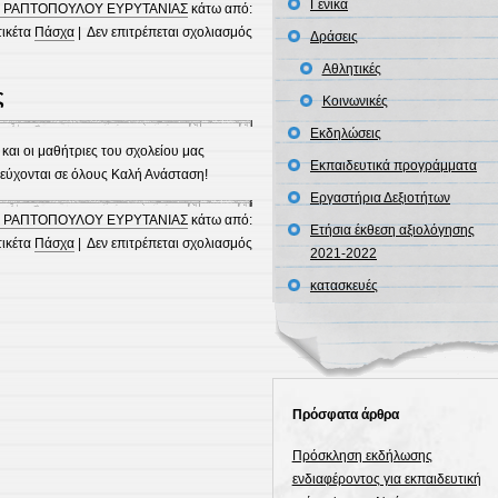
Γενικά
 ΡΑΠΤΟΠΟΥΛΟΥ ΕΥΡΥΤΑΝΙΑΣ
κάτω από:
στο
τικέτα
Πάσχα
|
Δεν επιτρέπεται σχολιασμός
Δράσεις
Πασχαλινές
Αθλητικές
κατασκευές
ς
Κοινωνικές
Εκδηλώσεις
και οι μαθήτριες του σχολείου μας
Εκπαιδευτικά προγράμματα
 εύχονται σε όλους Καλή Ανάσταση!
Εργαστήρια Δεξιοτήτων
 ΡΑΠΤΟΠΟΥΛΟΥ ΕΥΡΥΤΑΝΙΑΣ
κάτω από:
Ετήσια έκθεση αξιολόγησης
στο
τικέτα
Πάσχα
|
Δεν επιτρέπεται σχολιασμός
2021-2022
Πασχαλινές
κατασκευές
λαμπάδες
Πρόσφατα άρθρα
Πρόσκληση εκδήλωσης
ενδιαφέροντος για εκπαιδευτική