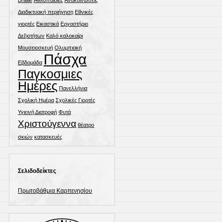
Διαδικτυακή περιήγηση
Εθνικές
γιορτές
Εικαστικά
Εργαστήριο
Δεξιοτήτων
Καλό καλοκαίρι
Μουσειοσκευή
Ολυμπιακή
Πάσχα
Εβδομάδα
Παγκοσμιες
Ημέρες
Πανελλήνια
Σχολική Ημέρα
Σχολικές Γιορτές
Υγιεινή Διατροφή
Φυτά
Χριστούγεννα
θέατρο
σκιών
κατασκευές
Σελιδοδείκτες
Πρωτοβάθμια Καρπενησίου