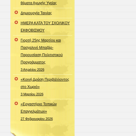
θέματα Αγωγής Υγείας
Δημιουργία Ταινίας
ΗΜΕΡΑ ΚΑΤΑ ΤΟΥ ΣΧΟΛΙΚΟΥ
ΕΚΦΟΒΙΣΜΟΥ
Γιορτή 25ης Μαρτίου και
Πασχαλινό Μπαζάρ-
Παρουσίαση Πολιτιστικού
Προγράμματος
3 Απριλίου 2026
«Κοινή Δράση Περιβάλλοντος
στο Χωριό»
3 Μαρτίου 2026
«Εργαστήριο Τοπικών
Επαγγελμάτων»
27 Φεβρουαρίου 2026