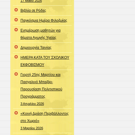
17 Μαΐου 2026
Βιβλία σε Ρόδες
Παγκόσμια Ημέρα Φιλοζωίας
Ενημέρωση μαθητών για
θέματα Αγωγής Υγείας
Δημιουργία Ταινίας
ΗΜΕΡΑ ΚΑΤΑ ΤΟΥ ΣΧΟΛΙΚΟΥ
ΕΚΦΟΒΙΣΜΟΥ
Γιορτή 25ης Μαρτίου και
Πασχαλινό Μπαζάρ-
Παρουσίαση Πολιτιστικού
Προγράμματος
3 Απριλίου 2026
«Κοινή Δράση Περιβάλλοντος
στο Χωριό»
3 Μαρτίου 2026