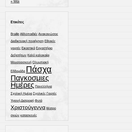
« Μάι
Ετικέτες
Braille
Αθλοπαιδιές
Ανακοινώσεις
Διαδικτυακή περιήγηση
Εθνικές
γιορτές
Εικαστικά
Εργαστήριο
Δεξιοτήτων
Καλό καλοκαίρι
Μουσειοσκευή
Ολυμπιακή
Πάσχα
Εβδομάδα
Παγκοσμιες
Ημέρες
Πανελλήνια
Σχολική Ημέρα
Σχολικές Γιορτές
Υγιεινή Διατροφή
Φυτά
Χριστούγεννα
θέατρο
σκιών
κατασκευές