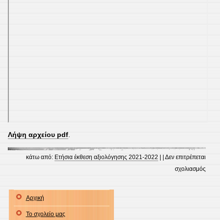
Λήψη αρχείου pdf
.
κάτω από:
Ετήσια έκθεση αξιολόγησης 2021-2022
| |
Δεν επιτρέπεται
στο
σχολιασμός
Ετήσ
Έκθε
Αρχική
Αξιο
Το σχολείο μας
2021