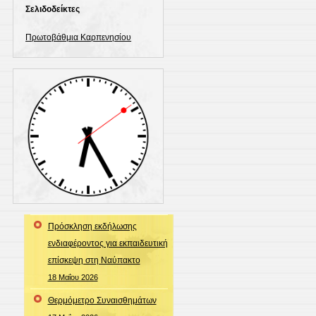
Σελιδοδείκτες
Πρωτοβάθμια Καρπενησίου
Πρόσκληση εκδήλωσης
ενδιαφέροντος για εκπαιδευτική
επίσκεψη στη Ναύπακτο
18 Μαΐου 2026
Θερμόμετρο Συναισθημάτων