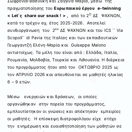
Σωφρονία-Βασιλική και Ζαγγίνα Μαρία, μέσω της
πραγματοποίησης του
Ευρωπαικού έργου
e-
twinning
Ο
<
Let΄ς
share
our
snack ! >
,
από το 2
ΔΣ ΨΑΧΝΩΝ,
κατά το τρέχον σχ. έτος 2025-2026. Αποτελεί
ου
συνδιοργάνωση του 2
ΔΣ ΨΑΧΝΩΝ και του ICS ΄΄ Via
Scopoli΄΄ di Pavia της Ιταλίας και των εκπαιδευτικών
Γεωργαντζή Ελένη-Μαρία και Guiseppe Malono
αντιστοίχως. Τα μέλη του είναι από : Ελλάδα, Ιταλία,
Ρουμανία, Μολδαβία, Τουρκία και Λιθουανία. Η διάρκεια
του προγράμματος ήταν από τον ΟΚΤΩΒΡΙΟ 2025 ω;
τον ΑΠΡΙΛΙΟ 2026 και απευθύνεται σε μαθητές ηλικίας
6 – 9 ετών.
Μέσω ενεργειών και δράσεων, οι οποίες
οργανώθηκαν στην πορεία του προγράμματος,
εμπλουτίστηκαν οι γνώσεις και απέκτησαν εμπειρίες
οι μαθητές. Η επίσκεψη διατροφολόγου είχε στόχο
την ενημέρωση και ευαισθητοποίηση των μαθητών σε