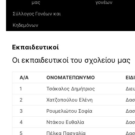
μας
γονέων
Σύλλογος Γονέων και
Κηδεμόνων
Εκπαιδευτικοί
Οι εκπαιδευτικοί του σχολείου μας
Α/Α
ΟΝΟΜΑΤΕΠΩΝΥΜΟ
ΕΙΔ
1
Τσάκαλος Δημήτριος
Διε
2
Χατζοπούλου Ελένη
Δασ
3
Ρουμελιώτου Σοφία
Δασ
4
Ντάκου Ευθαλία
Δασ
5
Πέλκα Πασχαλία
Δασ