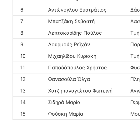
6
Αντώνογλου Ευστράτιος
Δάσ
7
Μπατζάκη Σεβαστή
Δασ
8
Λεπτοκαρίδης Παύλος
Τμή
9
Δουρμούς Ρεϊχάν
Παρ
10
Μιχαηλίδου Κυριακή
Τμή
11
Παπαδόπουλος Χρήστος
Φυσ
12
Θανασούλα Όλγα
Πλη
13
Χατζηπαναγιώτου Φωτεινή
Αγγ
14
Σιδηρά Μαρία
Γερ
15
Φούσκη Μαρία
Μου