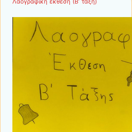
Λαογραφική έκθεση (Β’ τάξη)