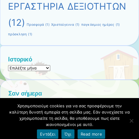
ΕΡΓΑΣΤΗΡΙΑ ΔΕΞΙΟΤΗΤΩΝ
(12)
Προσφορά
(1)
Χριστούγεννα
(1)
παγκόσμιες ημέρες
(1)
πρόσκληση
(1)
Ιστορικό
Ιστορικό
Σαν σήμερα
7/8/1964: Η Τουρκία βομβαρδίζει θέσεις των
Χρησιμοποιούμε cookies για να σας προσφέρουμε την
Ελληνοκυπρίων στην Κύπρο.
καλύτερη δυνατή εμπειρία στη σελίδα μας. Εάν συνεχίσετε να
χρησιμοποιείτε τη σελίδα, θα υποθέσουμε πως είστε
ικανοποιημένοι με αυτό.
Όροι χρήσης blogs.sch.gr
|
Δήλωση προσβασιμότητας
Εντάξει
Όχι
Read more