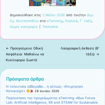
Δημοσιεύθηκε στις
2 Μαΐου 2026
από τον/την
Δημ.
Σχ. Κουτσοποδίου
στο
eTwinning
,
Αγγλικά
,
Γ΄ τάξη
,
Χωρίς κατηγορία
|
Permalink
← Προηγούμενo
Οδική
Λαογραφική έκθεση (Β’
Πλοήγηση άρθρων
Ασφάλεια: Μαθαίνω να
τάξη)
→
Κυκλοφορώ Σωστά
Πρόσφατα άρθρα
Η τελευταία εβδομάδα… ή αλλιώς: «Επιχείρηση
Καλοκαίρι!»
28 Ιουνίου 2026
Παρουσίαση του προγράμματος eTwinning «Blue Future
Lab: Artificial Intelligence, XR and STEAM for Sustainable