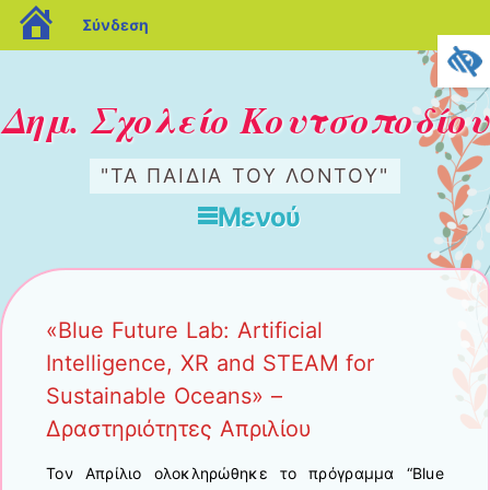
blogs.sch.gr
Σύνδεση
Δημ. Σχολείο Κουτσοποδίου
"ΤΑ ΠΑΙΔΙΆ ΤΟΥ ΛΌΝΤΟΥ"
Μενού
Μετάβαση στο περιεχόμενο
«Blue Future Lab: Artificial
Intelligence, XR and STEAM for
Sustainable Oceans» –
Δραστηριότητες Απριλίου
Τον Απρίλιο ολοκληρώθηκε το πρόγραμμα “Blue