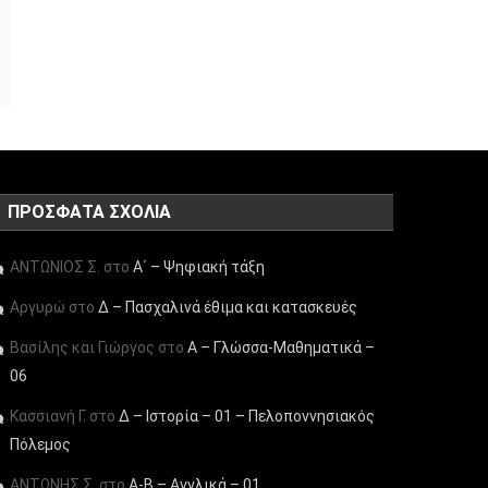
ΠΡΌΣΦΑΤΑ ΣΧΌΛΙΑ
ΑΝΤΩΝΙΟΣ Σ.
στο
Α΄ – Ψηφιακή τάξη
Αργυρώ
στο
Δ – Πασχαλινά έθιμα και κατασκευές
Βασίλης και Γιώργος
στο
Α – Γλώσσα-Μαθηματικά –
06
Κασσιανή Γ.
στο
Δ – Ιστορία – 01 – Πελοποννησιακός
Πόλεμος
ΑΝΤΩΝΗΣ Σ.
στο
Α-Β – Αγγλικά – 01