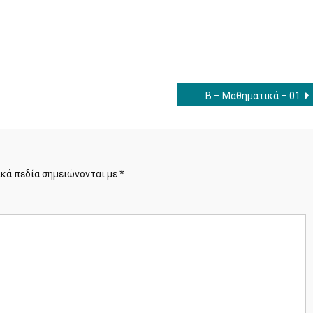
–
Γλώσσα
–
02
Β – Μαθηματικά – 01
κά πεδία σημειώνονται με
*