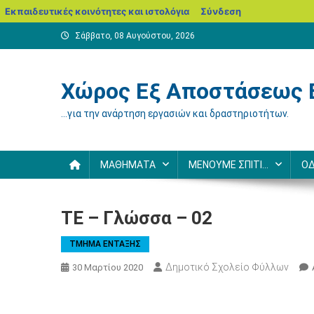
blogs.sch.gr
Εκπαιδευτικές κοινότητες και ιστολόγια
Σύνδεση
Μεταπηδήστε
Σάββατο, 08 Αυγούστου, 2026
στο
περιεχόμενο
Χώρος Εξ Αποστάσεως 
…για την ανάρτηση εργασιών και δραστηριοτήτων.
ΜΑΘΗΜΑΤΑ
ΜΕΝΟΥΜΕ ΣΠΙΤΙ…
ΟΔ
ΤΕ – Γλώσσα – 02
ΤΜΗΜΑ ΕΝΤΑΞΗΣ
Δημοτικό Σχολείο Φύλλων
30 Μαρτίου 2020