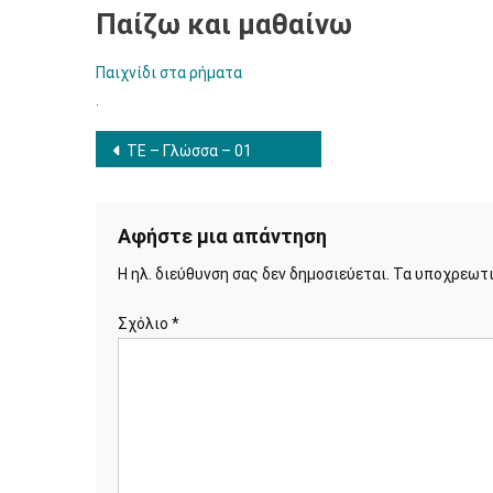
Παίζω και μαθαίνω
Παιχνίδι στα ρήματα
.
Πλοήγηση
ΤΕ – Γλώσσα – 01
άρθρων
Αφήστε μια απάντηση
Η ηλ. διεύθυνση σας δεν δημοσιεύεται.
Τα υποχρεωτι
Σχόλιο
*