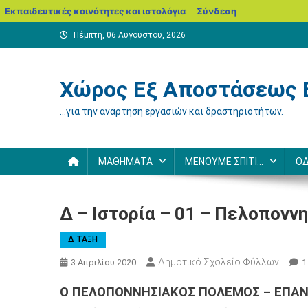
blogs.sch.gr
Εκπαιδευτικές κοινότητες και ιστολόγια
Σύνδεση
Μεταπηδήστε
Πέμπτη, 06 Αυγούστου, 2026
στο
περιεχόμενο
Χώρος Εξ Αποστάσεως 
…για την ανάρτηση εργασιών και δραστηριοτήτων.
ΜΑΘΗΜΑΤΑ
ΜΕΝΟΥΜΕ ΣΠΙΤΙ…
ΟΔ
Δ – Ιστορία – 01 – Πελοπονν
Δ ΤΑΞΗ
Δημοτικό Σχολείο Φύλλων
3 Απριλίου 2020
1
Ο ΠΕΛΟΠΟΝΝΗΣΙΑΚΟΣ ΠΟΛΕΜΟΣ – ΕΠΑ