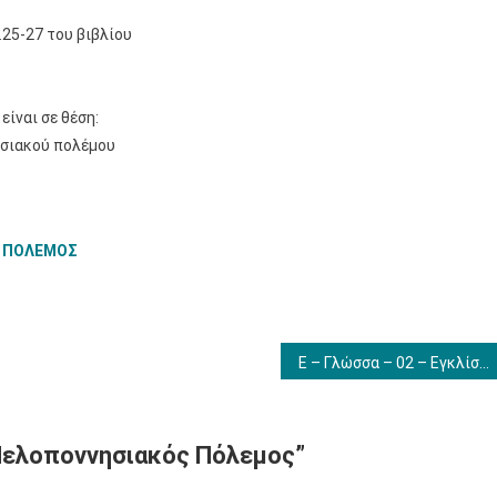
Ιστορία
–
25-27 του βιβλίου
01
–
Πελοποννησιακός
ίναι σε θέση:
Πόλεμος
ησιακού πολέμου
Σ ΠΟΛΕΜΟΣ
Ε – Γλώσσα – 02 – Εγκλίσεις
 Πελοποννησιακός Πόλεμος
”