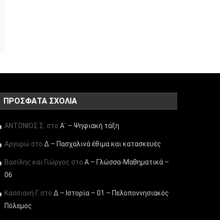
ΠΡΌΣΦΑΤΑ ΣΧΌΛΙΑ
ΑΝΤΩΝΙΟΣ Σ.
στο
Α΄ – Ψηφιακή τάξη
Αργυρώ
στο
Δ – Πασχαλινά έθιμα και κατασκευές
Βασίλης και Γιώργος
στο
Α – Γλώσσα-Μαθηματικά –
06
Κασσιανή Γ.
στο
Δ – Ιστορία – 01 – Πελοποννησιακός
Πόλεμος