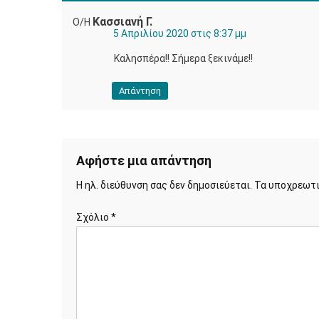
Κασσιανή Γ.
Ο/Η
5 Απριλίου 2020 στις 8:37 μμ
Καλησπέρα!! Σήμερα ξεκινάμε!!
Απάντηση
Αφήστε μια απάντηση
Η ηλ. διεύθυνση σας δεν δημοσιεύεται.
Τα υποχρεωτι
Σχόλιο
*