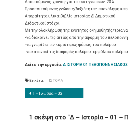
Απαιτούμενος χρόνος για το τεστ γνώσεων: 20 λ.
Προαπαιτούμενες γνώσεις/δεξιότητες: επανάληψη κεφ.
Απαραίτητα υλικά: βιβλίο ιστορίας Δ’ Δημοτικού
Διδακτικοί στόχοι
Με την ολοκλήρωση της ενότητας ο/η μαθητής/τρια να ε
-να διακρίνει τις αιτίες από την αφορμή του πελοπονν
-να γνωρίζει τις κυριότερες φάσεις του πολέμου
-να κατανοεί τις διαφορές πολέμου- εμφύλιου πολέμου
Δείτε την εργασία:
Δ ΙΣΤΟΡΙΑ 01 ΠΕΛΟΠΟΝΝΗΣΙΑΚΟ
Ετικέτα:
ΙΣΤΟΡΙΑ
Πλοήγηση
Γ – Γλώσσα – 03
άρθρων
1 σκέψη στο “
Δ – Ιστορία – 01 –