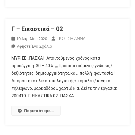
Γ – Εικαστικά – 02
ΓΚΟΤΣΗ ΑΝΝΑ
10 Απριλίου 2020
Για
Αφήστε Ένα Σχόλιο
Το
ΜΥΡΙΣΕ…ΠΑΣΧΑ!!! Απαιτούμενος χρόνος κατά
Γ
προσέγγιση: 30 – 40 λ. ;;; Προαπαιτούμενες γνώσεις/
–
δεξιότητες: δημιουργικότητα και…πολλή φαντασία!!!
Εικαστικά
Απαραίτητα υλικά: υπολογιστής/ τάμπλετ/ κινητό
–
02
τηλέφωνο, μαρκαδόροι, χαρτιά κ.α. Δείτε την εργασία:
200410- Γ- ΕΙΚΑΣΤΙΚΑ 02- ΠΑΣΧΑ
Περισσότερα...