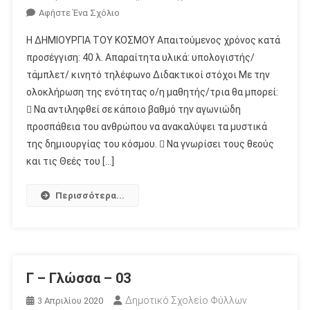
Για
Αφήστε Ένα Σχόλιο
Το
Η ΔΗΜΙΟΥΡΓΙΑ ΤΟΥ ΚΟΣΜΟΥ Απαιτούμενος χρόνος κατά
Γ
προσέγγιση: 40 λ. Απαραίτητα υλικά: υπολογιστής/
–
τάμπλετ/ κινητό τηλέφωνο Διδακτικοί στόχοι Με την
Ιστορία
ολοκλήρωση της ενότητας ο/η μαθητής/τρια θα μπορεί:
–
01
 Να αντιληφθεί σε κάποιο βαθμό την αγωνιώδη
προσπάθεια του ανθρώπου να ανακαλύψει τα μυστικά
της δημιουργίας του κόσμου.  Να γνωρίσει τους θεούς
και τις Θεές του […]
Περισσότερα...
Γ – Γλώσσα – 03
Δημοτικό Σχολείο Φύλλων
3 Απριλίου 2020