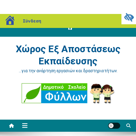
Μεταπηδήστε
blogs.sch.gr
Σάββατο, 08 Αυγούστου, 2026
Σύνδεση
στο
περιεχόμενο
Χώρος Εξ Αποστάσεως
Εκπαίδευσης
…για την ανάρτηση εργασιών και δραστηριοτήτων.