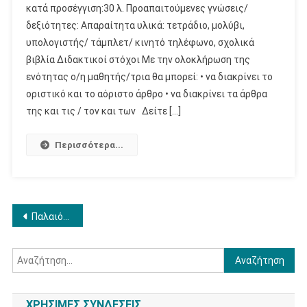
κατά προσέγγιση:30 λ. Προαπαιτούμενες γνώσεις/
–
δεξιότητες: Απαραίτητα υλικά: τετράδιο, μολύβι,
Γλώσσα
υπολογιστής/ τάμπλετ/ κινητό τηλέφωνο, σχολικά
–
02
βιβλία Διδακτικοί στόχοι Με την ολοκλήρωση της
ενότητας ο/η μαθητής/τρια θα μπορεί: • να διακρίνει το
οριστικό και το αόριστο άρθρο • να διακρίνει τα άρθρα
της και τις / τον και των Δείτε […]
Περισσότερα...
Πλοήγηση
Παλαιότερα άρθρα
άρθρων
Αναζήτηση
για:
ΧΡΗΣΙΜΕΣ ΣΥΝΔΕΣΕΙΣ