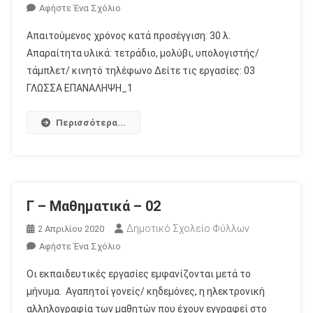
Για
Αφήστε Ένα Σχόλιο
Το
Απαιτούμενος χρόνος κατά προσέγγιση: 30 λ.
Γ
Απαραίτητα υλικά: τετράδιο, μολύβι, υπολογιστής/
–
τάμπλετ/ κινητό τηλέφωνο Δείτε τις εργασίες: 03
Γλώσσα
ΓΛΩΣΣΑ ΕΠΑΝΑΛΗΨΗ_1
–
03
Περισσότερα...
Γ – Μαθηματικά – 02
Δημοτικό Σχολείο Φύλλων
2 Απριλίου 2020
Για
Αφήστε Ένα Σχόλιο
Το
Οι εκπαιδευτικές εργασίες εμφανίζονται μετά το
Γ
μήνυμα. Αγαπητοί γονείς/ κηδεμόνες, η ηλεκτρονική
–
αλληλογραφία των μαθητών που έχουν εγγραφεί στο
Μαθηματικά