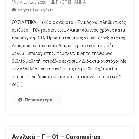
ΓΚΟΤΣΗ ΑΝΝΑ
7 Απριλίου 2020
Για
Αφήστε Ένα Σχόλιο
Το
ΟΥΣΙΑΣΤΙΚΑ (1) Κύρια ονόματα – Ενικός και πληθυντικός
Γ
αριθμός – Γένη ουσιαστικών Απαιτούμενος χρόνος κατά
–
προσέγγιση: 40 λ. Προαπαιτούμενες γνώσεις/δεξιότητες:
Γλώσσα
Διάκριση ουσιαστικών Απαραίτητα υλικά: τετράδιο,
–
04
μολύβι, υπολογιστής/ τάμπλετ/ κινητό τηλέφωνο,
βιβλίο μαθητή, τετράδιο εργασιών Διδακτικοί στόχοι Με
την ολοκλήρωση της ενότητας ο/η μαθητής/τρια θα
μπορεί: 1. να διακρίνει τα κύρια και κοινά ουσιαστικά 2.
να […]
Περισσότερα...
Αγγλικά – Γ – 01 – Coronavirus