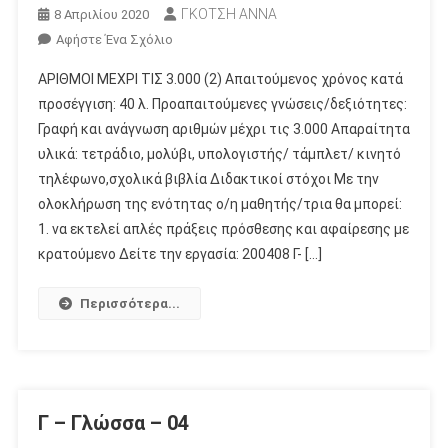
ΓΚΟΤΣΗ ΑΝΝΑ
8 Απριλίου 2020
Για
Αφήστε Ένα Σχόλιο
Το
ΑΡΙΘΜΟΙ ΜΕΧΡΙ ΤΙΣ 3.000 (2) Απαιτούμενος χρόνος κατά
Γ
προσέγγιση: 40 λ. Προαπαιτούμενες γνώσεις/δεξιότητες:
–
Γραφή και ανάγνωση αριθμών μέχρι τις 3.000 Απαραίτητα
Μαθηματικά
υλικά: τετράδιο, μολύβι, υπολογιστής/ τάμπλετ/ κινητό
–
03
τηλέφωνο,σχολικά βιβλία Διδακτικοί στόχοι Με την
ολοκλήρωση της ενότητας ο/η μαθητής/τρια θα μπορεί:
1. να εκτελεί απλές πράξεις πρόσθεσης και αφαίρεσης με
κρατούμενο Δείτε την εργασία: 200408 Γ- […]
Περισσότερα...
Γ – Γλώσσα – 04