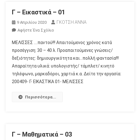
Γ – Εικαστικά – 01
ΓΚΟΤΣΗ ΑΝΝΑ
9 Απριλίου 2020
Για
Αφήστε Ένα Σχόλιο
Το
ΜΕΛΙΣΣΕΣ ….παντού!!! Απαιτούμενος χρόνος κατά
Γ
προσέγγιση: 30 – 40 λ. Προαπαιτούμενες γνώσεις/
–
δεξιότητες: δημιουργικότητα και…πολλή φαντασία!!!
Εικαστικά
Απαραίτητα υλικά: υπολογιστής/ τάμπλετ/ κινητό
–
01
τηλέφωνο, μαρκαδόροι, χαρτιά κ.α. Δείτε την εργασία:
200409- Γ- ΕΙΚΑΣΤΙΚΑ 01- ΜΕΛΙΣΣΕΣ
Περισσότερα...
Γ – Μαθηματικά – 03