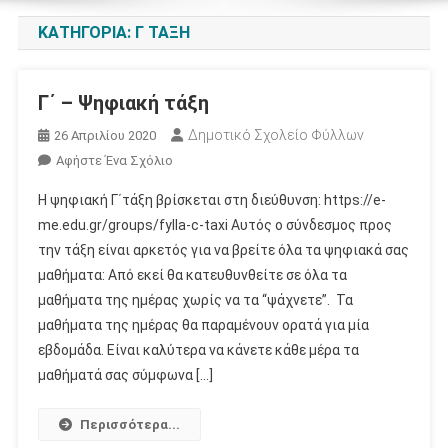
ΚΑΤΗΓΟΡΊΑ:
Γ ΤΑΞΗ
Γ΄ – Ψηφιακή τάξη
Δημοτικό Σχολείο Φύλλων
26 Απριλίου 2020
Για
Αφήστε Ένα Σχόλιο
Το
Η ψηφιακή Γ΄τάξη βρίσκεται στη διεύθυνση: https://e-
Γ΄
me.edu.gr/groups/fylla-c-taxi Αυτός ο σύνδεσμος προς
–
την τάξη είναι αρκετός για να βρείτε όλα τα ψηφιακά σας
Ψηφιακή
μαθήματα: Από εκεί θα κατευθυνθείτε σε όλα τα
Τάξη
μαθήματα της ημέρας χωρίς να τα “ψάχνετε”. Τα
μαθήματα της ημέρας θα παραμένουν ορατά για μία
εβδομάδα. Είναι καλύτερα να κάνετε κάθε μέρα τα
μαθήματά σας σύμφωνα […]
Περισσότερα...