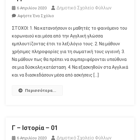
Δημοτικό Σχολείο Φύλλων
6 Απριλίου 2020
Για
Αφήστε Ένα Σχόλιο
Το
ΣΤΟΧΟΙ: 1. Να κατανοήσουν οι μαθητές το φαινόμενο του
Αγγλικά
κορωναιού και μέσα από την Αγγλική γλώσσα
–
εμπλουτίζοντας έτσι το λεξιλόγιο τους. 2. Να μάθουν
Γ
χρήσιμες πληροφορίες για τη σωματική τους υγιεινή. 3.
–
01
Να μάθουν πως θα πρέπει να συμπεριφέρονται υπεύθυνα
–
σε μια δύσκολη κατάσταση. 4. Να εξασκηθούν στα Αγγλικά
Coronavirus
και να διασκεδάσουν μέσα από ασκήσεις […]
Περισσότερα...
Γ – Ιστορία – 01
Δημοτικό Σχολείο Φύλλων
6 Απριλίου 2020