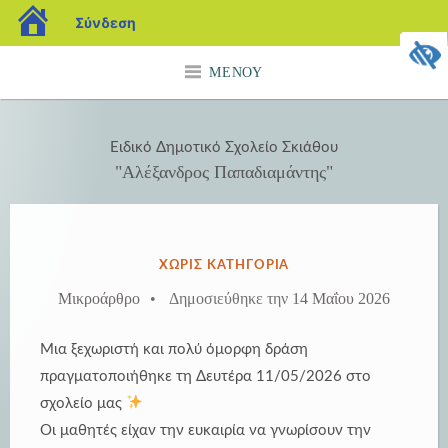
blogs.sch.gr
Σύνδεση
Μετάβαση
ΜΕΝΟΎ
σε
περιεχόμενο
Ειδικό Δημοτικό Σχολείο Σκιάθου
"Αλέξανδρος Παπαδιαμάντης"
ΔΗΜΟΣΙΕΎΘΗΚΕ
ΧΩΡΊΣ ΚΑΤΗΓΟΡΊΑ
ΣΤΗΝ
Μικροάρθρο
•
Δημοσιεύθηκε την
14 Μαΐου 2026
Μια ξεχωριστή και πολύ όμορφη δράση
πραγματοποιήθηκε τη Δευτέρα 11/05/2026 στο
σχολείο μας
Οι μαθητές είχαν την ευκαιρία να γνωρίσουν την