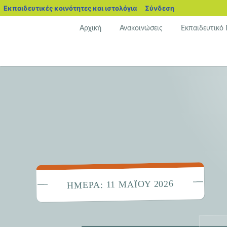
blogs.sch.gr
Εκπαιδευτικές κοινότητες και ιστολόγια
Σύνδεση
Μετάβαση
Αρχική
Ανακοινώσεις
Εκπαιδευτικό
σε
περιεχόμενο
11 ΜΑΪ́ΟΥ 2026
ΗΜΈΡΑ: