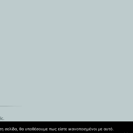
ic
.
τη σελίδα, θα υποθέσουμε πως είστε ικανοποιημένοι με αυτό.