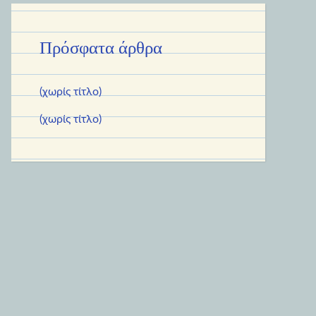
Πρόσφατα άρθρα
(χωρίς τίτλο)
(χωρίς τίτλο)