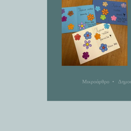
Μικροάρθρο
•
Δημοσ