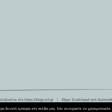
λοξενείται στο https://blogs.sch.gr
|
Θέμα: Scratchpad από
Automatt
η δυνατή εμπειρία στη σελίδα μας. Εάν συνεχίσετε να χρησιμοποιείτε 