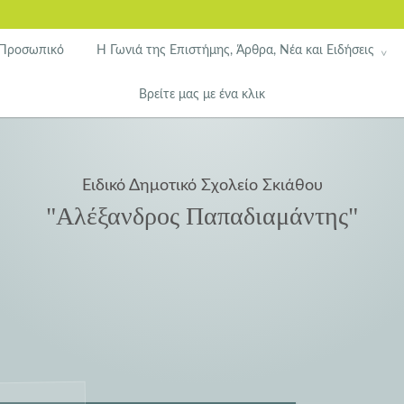
 Προσωπικό
Η Γωνιά της Επιστήμης, Άρθρα, Νέα και Ειδήσεις
Βρείτε μας με ένα κλικ
Ειδικό Δημοτικό Σχολείο Σκιάθου
"Αλέξανδρος Παπαδιαμάντης"