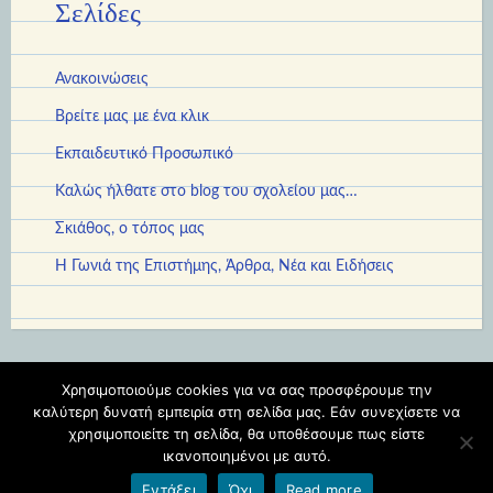
Σελίδες
Ανακοινώσεις
Βρείτε μας με ένα κλικ
Εκπαιδευτικό Προσωπικό
Καλώς ήλθατε στο blog του σχολείου μας…
Σκιάθος, ο τόπος μας
Η Γωνιά της Επιστήμης, Άρθρα, Νέα και Ειδήσεις
Χρησιμοποιούμε cookies για να σας προσφέρουμε την
Φιλοξενείται στο https://blogs.sch.gr
|
Θέμα: Scratchpad από
καλύτερη δυνατή εμπειρία στη σελίδα μας. Εάν συνεχίσετε να
χρησιμοποιείτε τη σελίδα, θα υποθέσουμε πως είστε
Automattic
.
ικανοποιημένοι με αυτό.
Εντάξει
Όχι
Read more