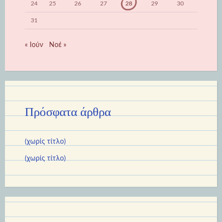
24
25
26
27
28
29
30
31
« Ιούν
Νοέ »
Πρόσφατα άρθρα
(χωρίς τίτλο)
(χωρίς τίτλο)