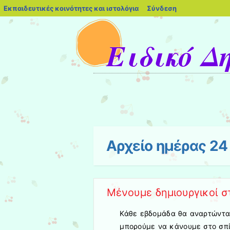
blogs.sch.gr
Εκπαιδευτικές κοινότητες και ιστολόγια
Σύνδεση
Ειδικό Δ
Μενού
Μετάβαση στο περιεχόμενο
Αρχείο ημέρας
24
Μένουμε δημιουργικοί στ
Κάθε εβδομάδα θα αναρτώνται
μπορούμε να κάνουμε στο σπίτ