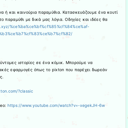
α ή και καινούρια παραμύθια. Κατασκευάζουμε ένα κουτί
ο παραμύθι με δικά μας λόγια. Οδηγίες και ιδέες θα
lini.xyz/%ce%ba%ce%bf%cf%85%cf%84%ce%af-
%b3%ce%b7%cf%83%ce%b7%cf%82/
σύντομες ιστορίες σε ένα κόμικ. Μπορούμε να
ακές εφαρμογές όπως το pixton που παρέχει δωρεάν
ς.
xton.com/?classic
deo:
https://www.youtube.com/watch?v=-xegekJH-6w