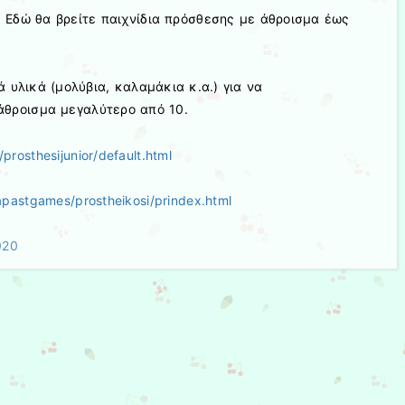
. Εδώ θα βρείτε παιχνίδια πρόσθεσης με άθροισμα έως
 υλικά (μολύβια, καλαμάκια κ.α.) για να
άθροισμα μεγαλύτερο από 10.
rosthesijunior/default.html
apastgames/prostheikosi/prindex.html
020