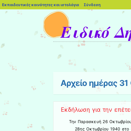
blogs.sch.gr
Εκπαιδευτικές κοινότητες και ιστολόγια
Σύνδεση
Ειδικό Δ
Μενού
Μετάβαση στο περιεχόμενο
Αρχείο ημέρας
31
Εκδήλωση για την επέτε
Την Παρασκευή 26 Οκτωβρίου
28ης Οκτωβρίου 1940 στο 