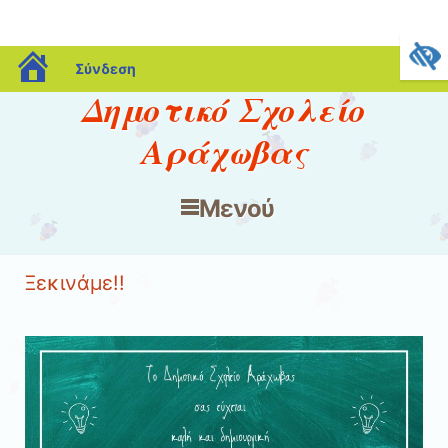
blogs.sch.gr
Σύνδεση
Δημοτικό Σχολείο
Αράχωβας
Μενού
Μετάβαση στο περιεχόμενο
Ξεκινάμε!!