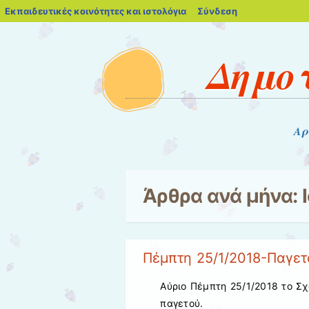
blogs.sch.gr
Εκπαιδευτικές κοινότητες και ιστολόγια
Σύνδεση
Δημοτ
Μενού
Μετάβαση στο περιεχόμενο
Αρ
Άρθρα ανά μήνα:
Πέμπτη 25/1/2018-Παγετ
Αύριο Πέμπτη 25/1/2018 το Σχ
παγετού.