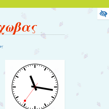
άχωβας
ας