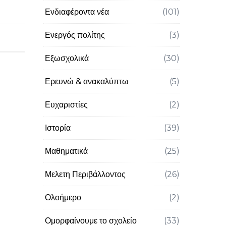
Ενδιαφέροντα νέα
(101)
Ενεργός πολίτης
(3)
Εξωσχολικά
(30)
Ερευνώ & ανακαλύπτω
(5)
Ευχαριστίες
(2)
Ιστορία
(39)
Μαθηματικά
(25)
Μελετη Περιβάλλοντος
(26)
Ολοήμερο
(2)
Ομορφαίνουμε το σχολείο
(33)