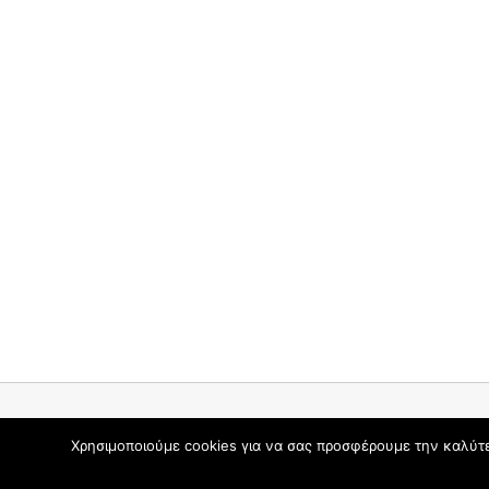
Θέμα Graceful από
Optima Themes
Χρησιμοποιούμε cookies για να σας προσφέρουμε την καλύτερ