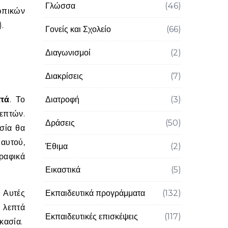
Γλώσσα
(46)
σωπικών
.
Γονείς και Σχολείο
(66)
Διαγωνισμοί
(2)
Διακρίσεις
(7)
τά
. Το
Διατροφή
(3)
λεπτών.
Δράσεις
(50)
σία θα
αυτού,
Έθιμα
(2)
ραφικά
Εικαστικά
(5)
. Αυτές
Εκπαιδευτικά προγράμματα
(132)
 λεπτά
Εκπαιδευτικές επισκέψεις
(117)
κασία.