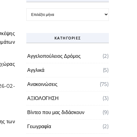
Ιστορικό
 σκέψης
KΑΤΗΓΟΡΊΕΣ
μμάτων
Αγγελοπούλειος Δρόμος
(2)
 χώρας
Αγγλικά
(5)
Ανακοινώσεις
(75)
26-02-
ΑΞΙΟΛΟΓΗΣΗ
(3)
Βίντεο που μας διδάσκουν
(9)
σης των
Γεωγραφία
(2)