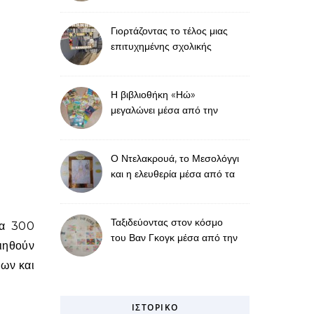
Γιορτάζοντας το τέλος μιας
επιτυχημένης σχολικής
χρονιάς
Η βιβλιοθήκη «Ηώ»
μεγαλώνει μέσα από την
προσφορά
Ο Ντελακρουά, το Μεσολόγγι
και η ελευθερία μέσα από τα
μάτια των μαθητών μας
Ταξιδεύοντας στον κόσμο
τα 300
του Βαν Γκογκ μέσα από την
οιηθούν
τέχνη και τη γνώση
ίων και
ΙΣΤΟΡΙΚΌ