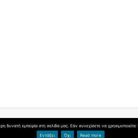
η δυνατή εμπειρία στη σελίδα μας. Εάν συνεχίσετε να χρησιμοποιείτε 
Εντάξει
Όχι
Read more
Όροι χρήσης blogs.sch.gr
|
Δήλωση προσβασιμότητας