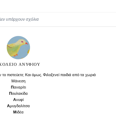
Δεν υπάρχουν σχόλια
ΧΟΛΕΊΟ ΑΝΥΦΊΟΥ
 το πιστεύετε; Και όμως. Φιλοξενεί παιδιά από τα χωριά
Μάνεση
Π
αναρίτι
Π
ουλακίδα
Α
νυφί
Α
μυγδαλίτσα
Μ
ιδέα