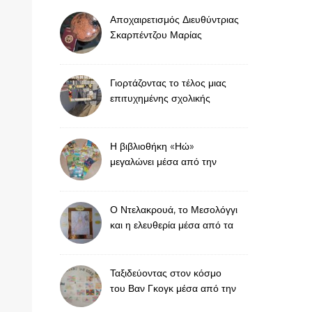
Αποχαιρετισμός Διευθύντριας
Σκαρπέντζου Μαρίας
Γιορτάζοντας το τέλος μιας
επιτυχημένης σχολικής
χρονιάς
Η βιβλιοθήκη «Ηώ»
μεγαλώνει μέσα από την
προσφορά
Ο Ντελακρουά, το Μεσολόγγι
και η ελευθερία μέσα από τα
μάτια των μαθητών μας
Ταξιδεύοντας στον κόσμο
του Βαν Γκογκ μέσα από την
τέχνη και τη γνώση