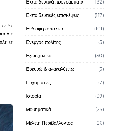
Εκπαιδευτικά προγράμματα
(132)
Εκπαιδευτικές επισκέψεις
(117)
Ενδιαφέροντα νέα
(101)
παιδιά
όλη τη
Ενεργός πολίτης
(3)
Εξωσχολικά
(30)
Ερευνώ & ανακαλύπτω
(5)
Ευχαριστίες
(2)
Ιστορία
(39)
Μαθηματικά
(25)
Μελετη Περιβάλλοντος
(26)