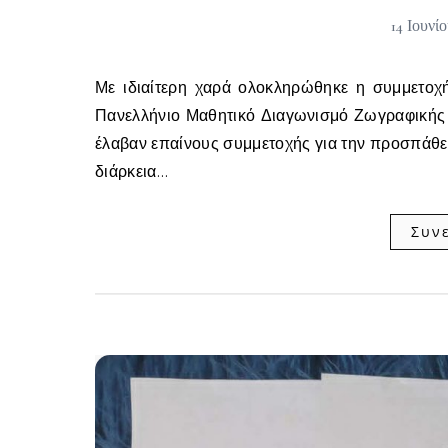
14 Ιουνί
Με ιδιαίτερη χαρά ολοκληρώθηκε η συμμετοχή των μαθητών και μαθητριών της Ε΄ και της ΣΤ΄ τάξης στον 5ο
Πανελλήνιο Μαθητικό Διαγωνισμό Ζωγραφικής 
έλαβαν επαίνους συμμετοχής για την προσπάθεια
διάρκεια…
Συν