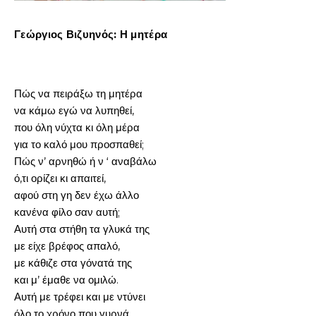
Γεώργιος Βιζυηνός: Η μητέρα
Πώς να πειράξω τη μητέρα
να κάμω εγώ να λυπηθεί,
που όλη νύχτα κι όλη μέρα
για το καλό μου προσπαθεί;
Πώς ν’ αρνηθώ ή ν ‘ αναβάλω
ό,τι ορίζει κι απαιτεί,
αφού στη γη δεν έχω άλλο
κανένα φίλο σαν αυτή;
Αυτή στα στήθη τα γλυκά της
με είχε βρέφος απαλό,
με κάθιζε στα γόνατά της
και μ’ έμαθε να ομιλώ.
Αυτή με τρέφει και με ντύνει
όλο το χρόνο που γυρνά,