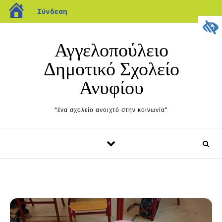
blogs.sch.gr
Σύνδεση
Μετάβαση στο περιεχόμενο
Αγγελοπούλειο
Δημοτικό Σχολείο
Ανυφίου
"ένα σχολείο ανοιχτό στην κοινωνία"