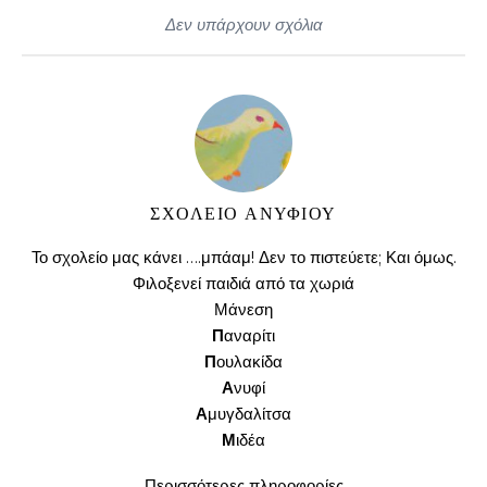
Δεν υπάρχουν σχόλια
ΣΧΟΛΕΊΟ ΑΝΥΦΊΟΥ
Το σχολείο μας κάνει ….μπάαμ! Δεν το πιστεύετε; Και όμως.
Φιλοξενεί παιδιά από τα χωριά
Μάνεση
Π
αναρίτι
Π
ουλακίδα
Α
νυφί
Α
μυγδαλίτσα
Μ
ιδέα
Περισσότερες πληροφορίες