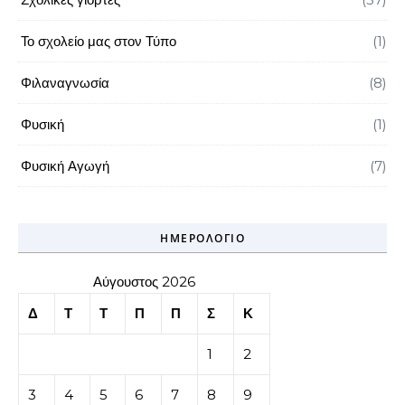
Το σχολείο μας στον Τύπο
(1)
Φιλαναγνωσία
(8)
Φυσική
(1)
Φυσική Αγωγή
(7)
ΗΜΕΡΟΛΌΓΙΟ
Αύγουστος 2026
Δ
Τ
Τ
Π
Π
Σ
Κ
1
2
3
4
5
6
7
8
9