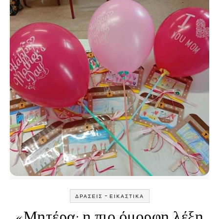
-
ΔΡΆΣΕΙΣ
ΕΙΚΑΣΤΙΚΆ
«Μητέρα: η πιο όμορφη λέξη