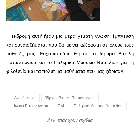
Η
εκδρομή
αυτή
ήταν
μια
μέρα
γεμάτη
γνώση,
έμπνευση
και
συναισθήματα,
που
θα
μείνει
αξέχαστη
σε
όλους
τους
μαθητές
μας.
Ευχαριστούμε
θερμά
το
Ίδρυμα
Βασίλη
Παπαντωνίου
και
το
Πολεμικό
Μουσείο
Ναυπλίου
για
τη
φιλοξενία
και
τα
πολύτιμα
μαθήματα
που
μας
χάρισαν.
Ανακύκλωση
Ίδρυμα Βασίλη Παπαντωνίου
Ιωάνα Παπαντωνίου
ΠΛΙ
Πολεμικό Μουσείο Ναυπλίου
Δεν υπάρχουν σχόλια