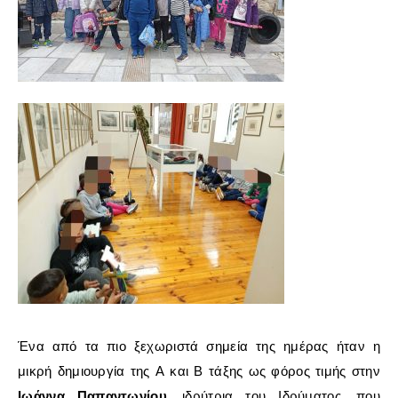
Ένα
από
τα
πιο
ξεχωριστά
σημεία
της
ημέρας
ήταν
η
μικρή
δημιουργία
της
Α
και
Β
τάξης
ως
φόρος
τιμής
στην
Ιωάννα
Παπαντωνίου
,
ιδρύτρια
του
Ιδρύματος,
που