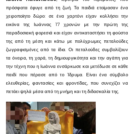
πρόσφατα
έφυγε
από
τη
ζωή.
Τα
παιδιά
ετοίμασαν
ένα
χειροποίητο
δώρο:
σε
ένα
χαρτόνι
είχαν
κολλήσει
την
εικόνα
της
Ιωάννας
17
χρονών
με
την
πρώτη
της
παραδοσιακή
φορεσιά
και
είχαν
αντικαταστήσει
τη
φούστα
της
από
τη
μέση
και
κάτω
με
πολύχρωμες
πεταλούδες
ζωγραφισμένες
από
τα
ίδια.
Οι
πεταλούδες
συμβολίζουν
τα
όνειρα,
τη
χαρά,
τη
δημιουργικότητα
και
την
αγάπη
για
την
τέχνη
που
η
Ιωάννα
ενσάρκωσε
και
μετέδωσε
σε
κάθε
παιδί
που
πέρασε
από
το
Ίδρυμα.
Είναι
ένα
σύμβολο
ελευθερίας,
φαντασίας
και
φροντίδας,
που
συνεχίζει
να
πετάει
ψηλά
μέσα
από
τη
μνήμη
και
τη
διδασκαλία
της.