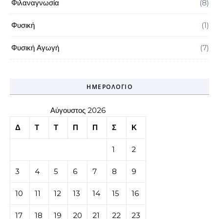
Φιλαναγνωσία
(8)
Φυσική
(1)
Φυσική Αγωγή
(7)
ΗΜΕΡΟΛΌΓΙΟ
Αύγουστος 2026
Δ
Τ
Τ
Π
Π
Σ
Κ
1
2
3
4
5
6
7
8
9
10
11
12
13
14
15
16
17
18
19
20
21
22
23