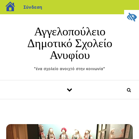
blogs.sch.gr
Σύνδεση
Μετάβαση στο περιεχόμενο
Αγγελοπούλειο
Δημοτικό Σχολείο
Ανυφίου
"ένα σχολείο ανοιχτό στην κοινωνία"