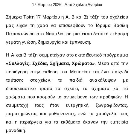
17 Μαρτίου 2026
- Από
Σχολείο Ανυφίου
Σήμερα Τρίτη 17 Μαρτίου
η
Α,
Β
και
Στ
τάξη
του
σχολείου
μας
είχαν
τη
χαρά
να
επισκεφθούν
το
Ίδρυμα
Βασίλη
Παπαντωνίου
στο
Ναύπλιο,
σε
μια
εκπαιδευτική
εκδρομή
γεμάτη
γνώση,
δημιουργία
και
έμπνευση.
Η
Α
και
Β
τάξη
συμμετείχαν
στο
εκπαιδευτικό
πρόγραμμα
«
Συλλογές:
Σχέδια,
Σχήματα,
Χρώματα»
.
Μέσα
από
την
περιήγηση
στην
έκθεση
του
Μουσείου
και
ένα
παιχνίδι
ταύτισης
στοιχείων,
τα
παιδιά
ανακάλυψαν
με
διασκεδαστικό
τρόπο
τα
σχέδια,
τα
σχήματα
και
τα
χρώματα
που
κοσμούν
τα
αντικείμενα
των
προθηκών.
Η
συμμετοχή
τους
ήταν
ενεργητική,
ζωγραφίζοντας,
παρατηρώντας
και
μαθαίνοντας,
ενώ
τα
χαμόγελά
τους
και
η
περιέργεια
για
τα
εκθέματα
έκαναν
την
εμπειρία
μοναδική.