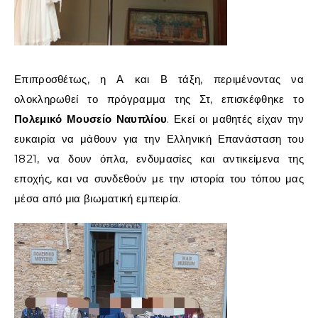
Επιπροσθέτως,
η
Α
και
Β
τάξη,
περιμένοντας
να
ολοκληρωθεί
το
πρόγραμμα
της
Στ,
επισκέφθηκε
το
Πολεμικό
Μουσείο
Ναυπλίου
.
Εκεί
οι
μαθητές
είχαν
την
ευκαιρία
να
μάθουν
για
την
Ελληνική
Επανάσταση
του
1821,
να
δουν
όπλα,
ενδυμασίες
και
αντικείμενα
της
εποχής,
και
να
συνδεθούν
με
την
ιστορία
του
τόπου
μας
μέσα
από
μια
βιωματική
εμπειρία.