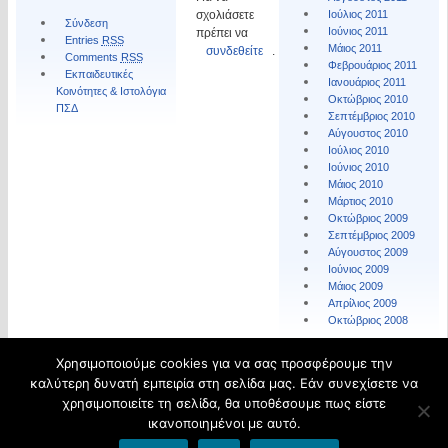
σχολιάσετε
Ιούλιος 2011
Σύνδεση
Ιούνιος 2011
πρέπει να
Entries
RSS
Μάιος 2011
συνδεθείτε
.
Comments
RSS
Φεβρουάριος 2011
Εκπαιδευτικές
Ιανουάριος 2011
Κοινότητες & Ιστολόγια
Οκτώβριος 2010
ΠΣΔ
Σεπτέμβριος 2010
Αύγουστος 2010
Ιούλιος 2010
Ιούνιος 2010
Μάιος 2010
Μάρτιος 2010
Οκτώβριος 2009
Σεπτέμβριος 2009
Αύγουστος 2009
Ιούνιος 2009
Μάιος 2009
Απρίλιος 2009
Οκτώβριος 2008
Χρησιμοποιούμε cookies για να σας προσφέρουμε την
© 2026 Τα νέα του ΠΥΣΔΕ της ΔΔΕ Ηλείας.
καλύτερη δυνατή εμπειρία στη σελίδα μας. Εάν συνεχίσετε να
Φιλοξενείται από
Blogs.sch.gr
χρησιμοποιείτε τη σελίδα, θα υποθέσουμε πως είστε
ικανοποιημένοι με αυτό.
Όροι χρήσης blogs.sch.gr
|
Δήλωση προσβασιμότητας