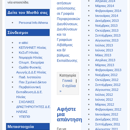
Απρίλιος 2014
νέα ιστοσελίδα.
αιτήσεων
Μάρτιος 2014
απόσπασης
Φεβρουάριος 2014
Δείτε τον Μισθό σας
σε Γραφεία
Ιανουάριος 2014
Περιφερειακών
Δεκέμβριος 2013
Personal Info Athena
Διευθύνσεων,
Νοέμβριος 2013
Διευθύνσεων
Οκτώβριος 2013
Σύνδεσμοι
και τα
Σεπτέμβριος 2013
Γραφείων
Αύγουστος 2013
e-aitisi
A/βάθμιας
Ιούλιος 2013
ΚΕΠΛΗΝΕΤ Ηλείας
και B/
Ιούνιος 2013
ΚεΣυΠ Ηλείας
βάθμιας
Μάιος 2013
Νομαρχία Ηλείας
Απρίλιος 2013
Εκπαίδευσης
Ολυμπ. Εκεχείρια
Μάρτιος 2013
Ομάδα Φυσικής
Φεβρουάριος 2013
Αγωγής Δ.Δ.Ε Ηλείας
Νοέμβριος 2012
Κατηγορία
Παιδ. Ινστιτούτο
Οκτώβριος 2012
Γενικά
|
Παν.Σχολικό Δίκτυο
Σεπτέμβριος 2012
0 σχόλια
Περιβαλλοντική
Αύγουστος 2012
»
Εκπαίδευση Δ.Δ.Ε.
Ιούλιος 2012
Ηλείας
Ιούνιος 2012
ΣΧΟΛΙΚΕΣ
Μάρτιος 2012
ΔΡΑΣΤΗΡΙΟΤΗΤΕΣ Δ.Ε.
Αφήστε
Φεβρουάριος 2012
ΗΛΕΙΑΣ
μια
Ιανουάριος 2012
ΥΠΕΠΘ
απάντηση
Δεκέμβριος 2011
Σεπτέμβριος 2011
Μεταστοιχεία
Για να
Αύγουστος 2011