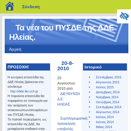
blogs.sch.gr
Σύνδεση
Τα νέα του ΠΥΣΔΕ της ΔΔΕ
Ηλείας.
Αρχική
20-8-
ΠΡΟΣΟΧΗ!
Ιστορικό
2010
Η κεντρική ιστοσελίδα της
Σεπτέμβριος 2015
20
ΔΔΕ Ηλείας βρίσκεται στο
Αύγουστος 2015
Αυγούστου
σύνδεσμο
Ιούλιος 2015
2010 από
http://dide.ilei.sch.gr
.
Δεκέμβριος 2014
ΔΙΕΥΘΥΝΣΗ
Η παρούσα ιστοσελίδα θα
Νοέμβριος 2014
Δ.Ε.
παραμείνει σε λειτουργία για
Οκτώβριος 2014
ΗΛΕΙΑΣ
την ανάρτηση των
Σεπτέμβριος 2014
ανακοινώσεων/αποφάσεων
Αύγουστος 2014
του ΠΥΣΔΕ Ηλείας.
Ιούλιος 2014
Συμπληρωματική
Το παλαιό περιεχόμενο, ως
Ιούνιος 2014
πρόσκληση
ιστοσελίδα της ΔΔΕ, θα
Μάιος 2014
μεταφέρεται σταδιακά στην
υποβολής