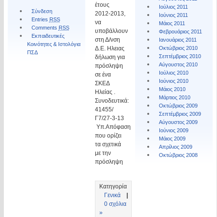
έτους
Ιούλιος 2011
Σύνδεση
2012-2013,
Ιούνιος 2011
Entries
RSS
να
Μάιος 2011
Comments
RSS
υποβάλλουν
Φεβρουάριος 2011
Εκπαιδευτικές
στη Δ/νση
Ιανουάριος 2011
Κοινότητες & Ιστολόγια
Δ.Ε. Ηλειας
Οκτώβριος 2010
ΠΣΔ
Σεπτέμβριος 2010
δήλωση για
Αύγουστος 2010
πρόσληψη
Ιούλιος 2010
σε ένα
Ιούνιος 2010
ΣΚΕΔ
Μάιος 2010
Ηλείας .
Μάρτιος 2010
Συνοδευτικά:
Οκτώβριος 2009
41455/
Σεπτέμβριος 2009
Γ7/27-3-13
Αύγουστος 2009
Υπ.Απόφαση
Ιούνιος 2009
που ορίζει
Μάιος 2009
τα σχετικά
Απρίλιος 2009
με την
Οκτώβριος 2008
πρόσληψη
Κατηγορία
Γενικά
|
0 σχόλια
»