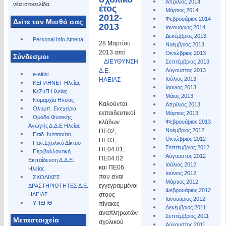
Απρίλιος 2014
νέα ιστοσελίδα.
έτος
Μάρτιος 2014
2012-
Φεβρουάριος 2014
Δείτε τον Μισθό σας
2013
Ιανουάριος 2014
Δεκέμβριος 2013
Personal Info Athena
28 Μαρτίου
Νοέμβριος 2013
2013 από
Οκτώβριος 2013
Σύνδεσμοι
ΔΙΕΥΘΥΝΣΗ
Σεπτέμβριος 2013
Δ.Ε.
Αύγουστος 2013
e-aitisi
Ιούλιος 2013
ΗΛΕΙΑΣ
ΚΕΠΛΗΝΕΤ Ηλείας
Ιούνιος 2013
ΚεΣυΠ Ηλείας
Μάιος 2013
Νομαρχία Ηλείας
Καλούνται
Απρίλιος 2013
Ολυμπ. Εκεχείρια
εκπαιδευτικοί
Μάρτιος 2013
Ομάδα Φυσικής
κλάδων
Φεβρουάριος 2013
Αγωγής Δ.Δ.Ε Ηλείας
Νοέμβριος 2012
ΠΕ02,
Παιδ. Ινστιτούτο
Οκτώβριος 2012
ΠΕ03,
Παν.Σχολικό Δίκτυο
Σεπτέμβριος 2012
ΠΕ04.01,
Περιβαλλοντική
Αύγουστος 2012
ΠΕ04.02
Εκπαίδευση Δ.Δ.Ε.
Ιούλιος 2012
και ΠΕ06
Ηλείας
Ιούνιος 2012
που είναι
ΣΧΟΛΙΚΕΣ
Μάρτιος 2012
εγγεγραμμένοι
ΔΡΑΣΤΗΡΙΟΤΗΤΕΣ Δ.Ε.
Φεβρουάριος 2012
στους
ΗΛΕΙΑΣ
Ιανουάριος 2012
ΥΠΕΠΘ
πίνακες
Δεκέμβριος 2011
αναπληρωτών
Σεπτέμβριος 2011
Μεταστοιχεία
σχολικού
Αύγουστος 2011