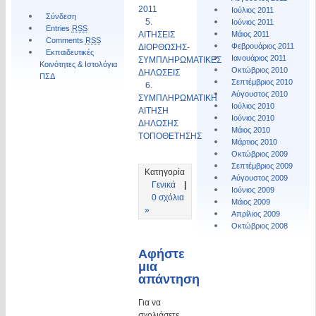
2011
Ιούλιος 2011
Σύνδεση
5.
Ιούνιος 2011
Entries
RSS
ΑΙΤΗΣΕΙΣ
Μάιος 2011
Comments
RSS
Φεβρουάριος 2011
ΔΙΟΡΘΩΣΗΣ-
Εκπαιδευτικές
Ιανουάριος 2011
ΣΥΜΠΛΗΡΩΜΑΤΙΚΕΣ
Κοινότητες & Ιστολόγια
Οκτώβριος 2010
ΔΗΛΩΣΕΙΣ
ΠΣΔ
Σεπτέμβριος 2010
6.
Αύγουστος 2010
ΣΥΜΠΛΗΡΩΜΑΤΙΚΗ
Ιούλιος 2010
ΑΙΤΗΣΗ
Ιούνιος 2010
ΔΗΛΩΣΗΣ
Μάιος 2010
ΤΟΠΟΘΕΤΗΣΗΣ
Μάρτιος 2010
Οκτώβριος 2009
Σεπτέμβριος 2009
Κατηγορία
Αύγουστος 2009
Γενικά
|
Ιούνιος 2009
0 σχόλια
Μάιος 2009
»
Απρίλιος 2009
Οκτώβριος 2008
Αφήστε
μια
απάντηση
Για να
σχολιάσετε