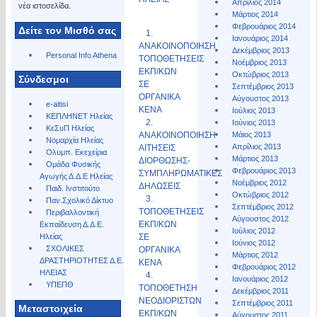
Απρίλιος 2014
νέα ιστοσελίδα.
Μάρτιος 2014
Φεβρουάριος 2014
Δείτε τον Μισθό σας
1.
Ιανουάριος 2014
ΑΝΑΚΟΙΝΟΠΟΙΗΣΗ
Δεκέμβριος 2013
Personal Info Athena
ΤΟΠΟΘΕΤΗΣΕΙΣ
Νοέμβριος 2013
ΕΚΠ/ΚΩΝ
Οκτώβριος 2013
Σύνδεσμοι
ΣΕ
Σεπτέμβριος 2013
ΟΡΓΑΝΙΚΑ
Αύγουστος 2013
e-aitisi
ΚΕΝΑ
Ιούλιος 2013
ΚΕΠΛΗΝΕΤ Ηλείας
2.
Ιούνιος 2013
ΚεΣυΠ Ηλείας
ΑΝΑΚΟΙΝΟΠΟΙΗΣΗ
Μάιος 2013
Νομαρχία Ηλείας
Απρίλιος 2013
ΑΙΤΗΣΕΙΣ
Ολυμπ. Εκεχείρια
Μάρτιος 2013
ΔΙΟΡΘΩΣΗΣ-
Ομάδα Φυσικής
Φεβρουάριος 2013
ΣΥΜΠΛΗΡΩΜΑΤΙΚΕΣ
Αγωγής Δ.Δ.Ε Ηλείας
Νοέμβριος 2012
ΔΗΛΩΣΕΙΣ
Παιδ. Ινστιτούτο
Οκτώβριος 2012
3.
Παν.Σχολικό Δίκτυο
Σεπτέμβριος 2012
ΤΟΠΟΘΕΤΗΣΕΙΣ
Περιβαλλοντική
Αύγουστος 2012
ΕΚΠ/ΚΩΝ
Εκπαίδευση Δ.Δ.Ε.
Ιούλιος 2012
Ηλείας
ΣΕ
Ιούνιος 2012
ΣΧΟΛΙΚΕΣ
ΟΡΓΑΝΙΚΑ
Μάρτιος 2012
ΔΡΑΣΤΗΡΙΟΤΗΤΕΣ Δ.Ε.
ΚΕΝΑ
Φεβρουάριος 2012
ΗΛΕΙΑΣ
4.
Ιανουάριος 2012
ΥΠΕΠΘ
ΤΟΠΟΘΕΤΗΣΗ
Δεκέμβριος 2011
ΝΕΟΔΙΟΡΙΣΤΩΝ
Σεπτέμβριος 2011
Μεταστοιχεία
ΕΚΠ/ΚΩΝ
Αύγουστος 2011