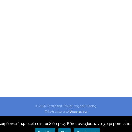
© 2026 Τα νέα του ΠΥΣΔΕ της ΔΔΕ Ηλείας.
Φιλοξενείται από
Blogs.sch.gr
η δυνατή εμπειρία στη σελίδα μας. Εάν συνεχίσετε να χρησιμοποιείτε 
Όροι χρήσης blogs.sch.gr
|
Δήλωση προσβασιμότητας