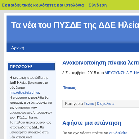
blogs.sch.gr
Εκπαιδευτικές κοινότητες και ιστολόγια
Σύνδεση
Τα νέα του ΠΥΣΔΕ της ΔΔΕ Ηλεία
Αρχική
Ανακοινοποίηση πίνακα λει
ΠΡΟΣΟΧΗ!
8 Σεπτεμβρίου 2015 από
ΔΙΕΥΘΥΝΣΗ Δ.Ε. Η
Η κεντρική ιστοσελίδα της
ΔΔΕ Ηλείας βρίσκεται στο
σύνδεσμο
Πίνακας
http://dide.ilei.sch.gr
.
Η παρούσα ιστοσελίδα θα
παραμείνει σε λειτουργία για
Κατηγορία
Γενικά
|
0 σχόλια »
την ανάρτηση των
ανακοινώσεων/αποφάσεων
του ΠΥΣΔΕ Ηλείας.
Αφήστε μια απάντηση
Το παλαιό περιεχόμενο, ως
ιστοσελίδα της ΔΔΕ, θα
μεταφέρεται σταδιακά στην
Για να σχολιάσετε πρέπει να
συνδεθείτε
.
νέα ιστοσελίδα.