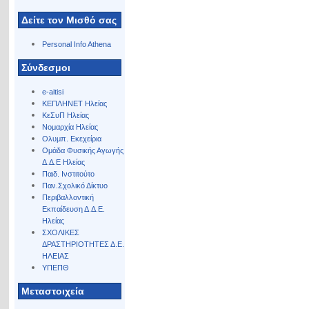
Δείτε τον Μισθό σας
Personal Info Athena
Σύνδεσμοι
e-aitisi
ΚΕΠΛΗΝΕΤ Ηλείας
ΚεΣυΠ Ηλείας
Νομαρχία Ηλείας
Ολυμπ. Εκεχείρια
Ομάδα Φυσικής Αγωγής
Δ.Δ.Ε Ηλείας
Παιδ. Ινστιτούτο
Παν.Σχολικό Δίκτυο
Περιβαλλοντική
Εκπαίδευση Δ.Δ.Ε.
Ηλείας
ΣΧΟΛΙΚΕΣ
ΔΡΑΣΤΗΡΙΟΤΗΤΕΣ Δ.Ε.
ΗΛΕΙΑΣ
ΥΠΕΠΘ
Μεταστοιχεία