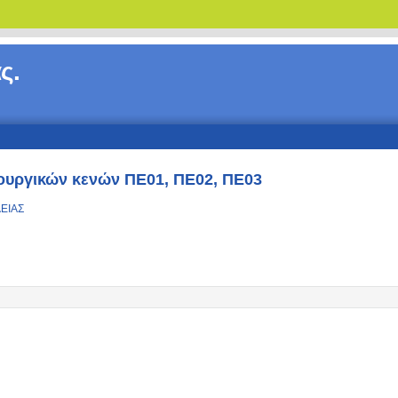
ς.
τουργικών κενών ΠΕ01, ΠΕ02, ΠΕ03
ΛΕΙΑΣ