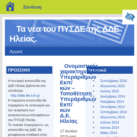
blogs.sch.gr
Σύνδεση
Τα νέα του ΠΥΣΔΕ της ΔΔΕ
Ηλείας.
Αρχική
Ονομαστικός
ΠΡΟΣΟΧΗ!
Ιστορικό
χαρακτηρισμός
Υπεράριθμων
Η κεντρική ιστοσελίδα της
Σεπτέμβριος 2015
Εκπ/
ΔΔΕ Ηλείας βρίσκεται στο
Αύγουστος 2015
κών –
σύνδεσμο
Ιούλιος 2015
Τοποθέτηση
http://dide.ilei.sch.gr
.
Δεκέμβριος 2014
Υπεράριθμων
Η παρούσα ιστοσελίδα θα
Νοέμβριος 2014
Εκπ/
παραμείνει σε λειτουργία για
Οκτώβριος 2014
κών
την ανάρτηση των
Σεπτέμβριος 2014
Δ.Ε.
ανακοινώσεων/αποφάσεων
Αύγουστος 2014
του ΠΥΣΔΕ Ηλείας.
Ηλείας
Ιούλιος 2014
Το παλαιό περιεχόμενο, ως
Ιούνιος 2014
ιστοσελίδα της ΔΔΕ, θα
17 Ιουλίου
Μάιος 2014
μεταφέρεται σταδιακά στην
2015 από