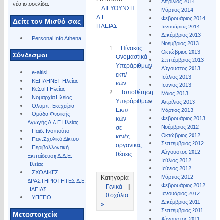
Απρίλιος 2014
νέα ιστοσελίδα.
ΔΙΕΥΘΥΝΣΗ
Μάρτιος 2014
Δ.Ε.
Φεβρουάριος 2014
Δείτε τον Μισθό σας
ΗΛΕΙΑΣ
Ιανουάριος 2014
Δεκέμβριος 2013
Personal Info Athena
Νοέμβριος 2013
Πίνακας
Οκτώβριος 2013
Σύνδεσμοι
Ονομαστικά
Σεπτέμβριος 2013
Υπεράριθμων
Αύγουστος 2013
e-aitisi
εκπ/
Ιούλιος 2013
ΚΕΠΛΗΝΕΤ Ηλείας
κών
Ιούνιος 2013
ΚεΣυΠ Ηλείας
Τοποθέτηση
Μάιος 2013
Νομαρχία Ηλείας
Υπεράριθμων
Απρίλιος 2013
Ολυμπ. Εκεχείρια
Εκπ/
Μάρτιος 2013
Ομάδα Φυσικής
κών
Φεβρουάριος 2013
Αγωγής Δ.Δ.Ε Ηλείας
Νοέμβριος 2012
σε
Παιδ. Ινστιτούτο
Οκτώβριος 2012
κενές
Παν.Σχολικό Δίκτυο
Σεπτέμβριος 2012
οργανικές
Περιβαλλοντική
Αύγουστος 2012
θέσεις
Εκπαίδευση Δ.Δ.Ε.
Ιούλιος 2012
Ηλείας
Ιούνιος 2012
ΣΧΟΛΙΚΕΣ
Μάρτιος 2012
Κατηγορία
ΔΡΑΣΤΗΡΙΟΤΗΤΕΣ Δ.Ε.
Φεβρουάριος 2012
Γενικά
|
ΗΛΕΙΑΣ
Ιανουάριος 2012
0 σχόλια
ΥΠΕΠΘ
Δεκέμβριος 2011
»
Σεπτέμβριος 2011
Μεταστοιχεία
Αύγουστος 2011