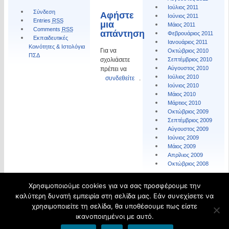
Ιούλιος 2011
Σύνδεση
Αφήστε
Ιούνιος 2011
Entries
RSS
μια
Μάιος 2011
Comments
RSS
απάντηση
Φεβρουάριος 2011
Εκπαιδευτικές
Ιανουάριος 2011
Κοινότητες & Ιστολόγια
Για να
Οκτώβριος 2010
ΠΣΔ
σχολιάσετε
Σεπτέμβριος 2010
Αύγουστος 2010
πρέπει να
Ιούλιος 2010
συνδεθείτε
.
Ιούνιος 2010
Μάιος 2010
Μάρτιος 2010
Οκτώβριος 2009
Σεπτέμβριος 2009
Αύγουστος 2009
Ιούνιος 2009
Μάιος 2009
Απρίλιος 2009
Οκτώβριος 2008
Χρησιμοποιούμε cookies για να σας προσφέρουμε την
© 2026 Τα νέα του ΠΥΣΔΕ της ΔΔΕ Ηλείας.
καλύτερη δυνατή εμπειρία στη σελίδα μας. Εάν συνεχίσετε να
Φιλοξενείται από
Blogs.sch.gr
χρησιμοποιείτε τη σελίδα, θα υποθέσουμε πως είστε
ικανοποιημένοι με αυτό.
Όροι χρήσης blogs.sch.gr
|
Δήλωση προσβασιμότητας