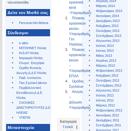
Απρίλιος 2014
οργανικά
νέα ιστοσελίδα.
Μάρτιος 2014
κενά
Φεβρουάριος 2014
Δείτε τον Μισθό σας
-Υπεραριθμίες
Ιανουάριος 2014
Πίνακας
Δεκέμβριος 2013
Personal Info Athena
οργανικών
Νοέμβριος 2013
κενών-
Οκτώβριος 2013
Σύνδεσμοι
Υπεραριθμίες
Σεπτέμβριος 2013
Γεν.
Αύγουστος 2013
e-aitisi
Παιδείας
Ιούλιος 2013
ΚΕΠΛΗΝΕΤ Ηλείας
Πίνακας
Ιούνιος 2013
ΚεΣυΠ Ηλείας
οργανικών
Μάιος 2013
Νομαρχία Ηλείας
κενών
Απρίλιος 2013
Ολυμπ. Εκεχείρια
–
Μάρτιος 2013
Ομάδα Φυσικής
Υπεραριθμίες
Φεβρουάριος 2013
Αγωγής Δ.Δ.Ε Ηλείας
Νοέμβριος 2012
ΕΠΑΛ
Παιδ. Ινστιτούτο
Οκτώβριος 2012
Ομάδες
Παν.Σχολικό Δίκτυο
Σεπτέμβριος 2012
Σχολείων
Περιβαλλοντική
Αύγουστος 2012
Αίτηση
Εκπαίδευση Δ.Δ.Ε.
Ιούλιος 2012
–
Ηλείας
Ιούνιος 2012
Δήλωση
ΣΧΟΛΙΚΕΣ
Μάρτιος 2012
Υπεραριθμίας
ΔΡΑΣΤΗΡΙΟΤΗΤΕΣ Δ.Ε.
Φεβρουάριος 2012
ΗΛΕΙΑΣ
Ιανουάριος 2012
ΥΠΕΠΘ
Δεκέμβριος 2011
Κατηγορία
Σεπτέμβριος 2011
Γενικά
|
Μεταστοιχεία
Αύγουστος 2011