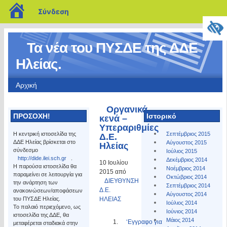
blogs.sch.gr
Σύνδεση
Τα νέα του ΠΥΣΔΕ της ΔΔΕ
Ηλείας.
Αρχική
Οργανικά
ΠΡΟΣΟΧΗ!
Ιστορικό
κενά –
Υπεραριθμίες
Η κεντρική ιστοσελίδα της
Σεπτέμβριος 2015
Δ.Ε.
ΔΔΕ Ηλείας βρίσκεται στο
Αύγουστος 2015
Ηλείας
σύνδεσμο
Ιούλιος 2015
http://dide.ilei.sch.gr
.
Δεκέμβριος 2014
10 Ιουλίου
Η παρούσα ιστοσελίδα θα
Νοέμβριος 2014
2015 από
παραμείνει σε λειτουργία για
Οκτώβριος 2014
ΔΙΕΥΘΥΝΣΗ
την ανάρτηση των
Σεπτέμβριος 2014
Δ.Ε.
ανακοινώσεων/αποφάσεων
Αύγουστος 2014
του ΠΥΣΔΕ Ηλείας.
ΗΛΕΙΑΣ
Ιούλιος 2014
Το παλαιό περιεχόμενο, ως
Ιούνιος 2014
ιστοσελίδα της ΔΔΕ, θα
Μάιος 2014
‘Εγγραφο για
μεταφέρεται σταδιακά στην