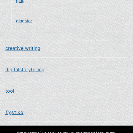
glog
glogster
creative writing
digitalstorytelling
tool
Σχετικά