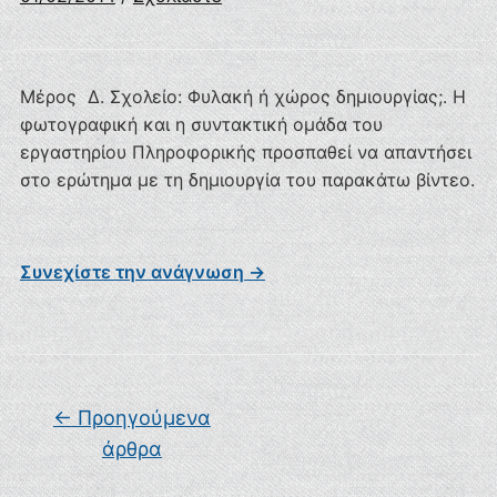
Μέρος Δ. Σχολείο: Φυλακή ή χώρος δημιουργίας;. Η
φωτογραφική και η συντακτική ομάδα του
εργαστηρίου Πληροφορικής προσπαθεί να απαντήσει
στο ερώτημα με τη δημιουργία του παρακάτω βίντεο.
Συνεχίστε την ανάγνωση →
Πλοήγηση άρθρων
←
Προηγούμενα
άρθρα