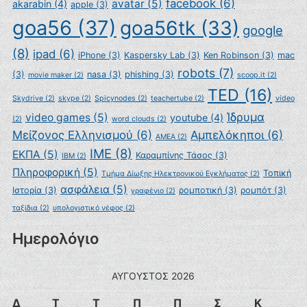
facebook
(6)
avatar
(5)
akarabin
(4)
apple
(3)
goa56
(37)
goa56tk
(33)
google
(8)
ipad
(6)
iPhone
(3)
Kaspersky Lab
(3)
Ken Robinson
(3)
mac
robots
(7)
(3)
nasa
(3)
phishing
(3)
movie maker
(2)
scoop.it
(2)
TED
(16)
Skydrive
(2)
skype
(2)
Spicynodes
(2)
teachertube
(2)
video
Ίδρυμα
video games
(5)
youtube
(4)
(2)
word clouds
(2)
Μείζονος Ελληνισμού
(6)
Αμπελόκηποι
(6)
ΑΜΕΑ
(2)
ΙΜΕ
(8)
ΕΚΠΑ
(5)
Καραμπίνης Τάσος
(3)
ΙΒΜ
(2)
Πληροφορική
(5)
Τοπική
Τμήμα Δίωξης Ηλεκτρονικού Εγκλήματος
(2)
ασφάλεια
(5)
Ιστορία
(3)
ρομποτική
(3)
ρομπότ
(3)
γραφένιο
(2)
ταξίδια
(2)
υπολογιστικό νέφος
(2)
Ημερολόγιο
ΑΎΓΟΥΣΤΟΣ 2026
Δ
Τ
Τ
Π
Π
Σ
Κ