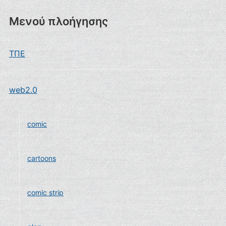
Μενού πλοήγησης
ΤΠΕ
web2.0
comic
cartoons
comic strip