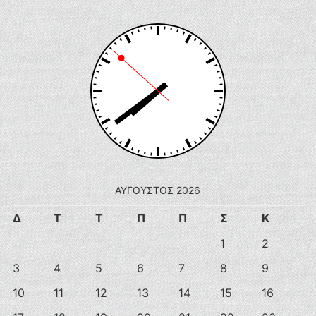
ΑΎΓΟΥΣΤΟΣ 2026
Δ
Τ
Τ
Π
Π
Σ
Κ
1
2
3
4
5
6
7
8
9
10
11
12
13
14
15
16