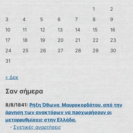
1
2
3
4
5
6
7
8
9
10
11
12
13
14
15
16
17
18
19
20
21
22
23
24
25
26
27
28
29
30
31
« Δεκ
Σαν σήμερα
8/8/1841:
Ρήξη Όθωνα  Μαυροκορδάτου, από την
άρνηση των ανακτόρων να προχωρήσουν οι
μεταρρυθμίσεις στην Ελλάδα.
-
Σχετικές αναρτήσεις