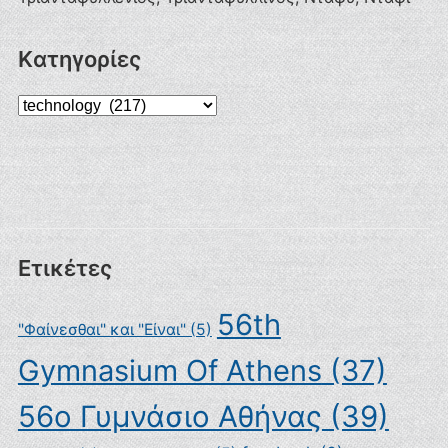
Kατηγορίες
Kατηγορίες
Ετικέτες
56th
"Φαίνεσθαι" και "Είναι"
(5)
Gymnasium Of Athens
(37)
56ο Γυμνάσιο Αθήνας
(39)