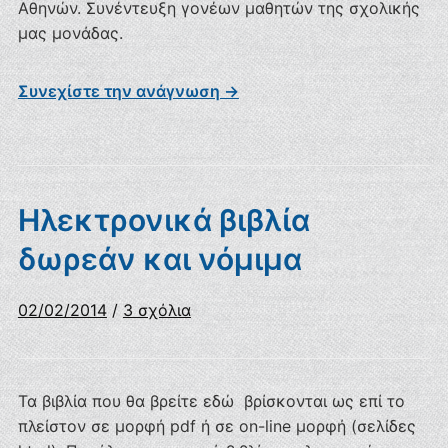
Αθηνών. Συνέντευξη γονέων μαθητών της σχολικής
μας μονάδας.
Συνεχίστε την ανάγνωση →
Ηλεκτρονικά βιβλία
δωρεάν και νόμιμα
στο
02/02/2014
/
3 σχόλια
Ηλεκτρονικά
βιβλία
δωρεάν
Τα βιβλία που θα βρείτε εδώ βρίσκονται ως επί το
και
πλείστον σε μορφή pdf ή σε on-line μορφή (σελίδες
νόμιμα