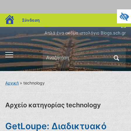
blogs.sch.gr
Σύνδεση
Απλά ένα ακόμα ιστολόγιο Blogs.sch.gr
Αναζήτηση
Εναλλαγή
για:
του
μενού
για
Αρχική
» technology
κινητά
Αρχείο κατηγορίας
technology
GetLoupe: Διαδικτυακό