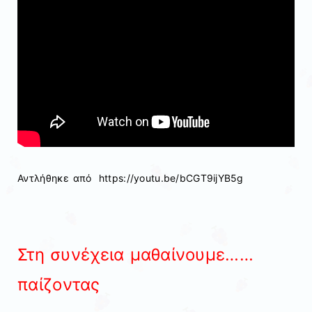
Αντλήθηκε από https://youtu.be/bCGT9ijYB5g
Στη συνέχεια μαθαίνουμε……
παίζοντας