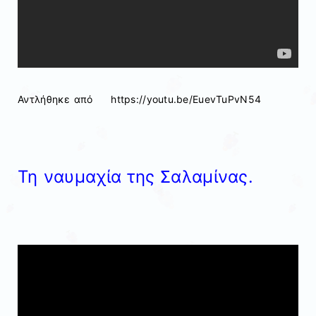
Αντλήθηκε από https://youtu.be/EuevTuPvN54
Τη ναυμαχία της Σαλαμίνας.