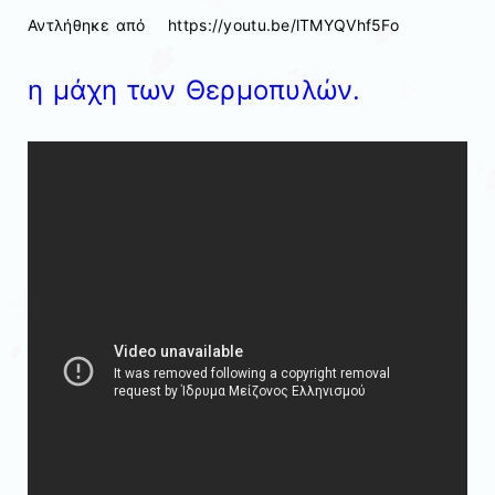
Αντλήθηκε από https://youtu.be/lTMYQVhf5Fo
η μάχη των Θερμοπυλών
.