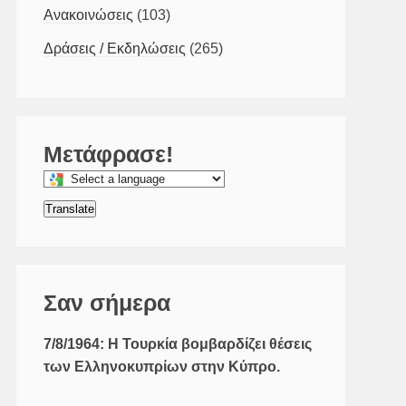
Ανακοινώσεις
(103)
Δράσεις / Εκδηλώσεις
(265)
Μετάφρασε!
Select
a
Translate
language
to
translate
this
Σαν σήμερα
page
7/8/1964: Η Τουρκία βομβαρδίζει θέσεις
των Ελληνοκυπρίων στην Κύπρο.