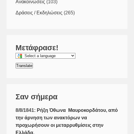
Ανακοινώσεις
(103)
Δράσεις / Εκδηλώσεις
(265)
Μετάφρασε!
Select
a
Translate
language
to
translate
this
Σαν σήμερα
page
8/8/1841:
Ρήξη Όθωνα  Μαυροκορδάτου, από
την άρνηση των ανακτόρων να
προχωρήσουν οι μεταρρυθμίσεις στην
Ελλάδα.