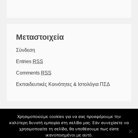
Μεταστοιχεία
Σύνδεση
Entries
RSS
Comments
RSS
Εκπαιδευτικές Κοινότητες & Ιστολόγια ΠΣΔ
Χρησιμοποιούμε cookies για να σας προσφέρουμε την
© 8ο ΔΗΜΟΤΙΚΟ ΣΧΟΛΕΙΟ ΠΥΡΓΟΥ 2026
καλύτερη δυνατή εμπειρία στη σελίδα μας. Εάν συνεχίσετε να
χρησιμοποιείτε τη σελίδα, θα υποθέσουμε πως είστε
Φιλοξενείται στο https://blogs.sch.gr
|
Θέμα εμφάνισης:
ικανοποιημένοι με αυτό.
Alpona