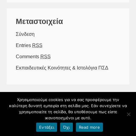
Μεταστοιχεία
Σύνδεση
Entries
RSS
Comments
RSS
Εκπαιδευτικές Κοινότητες & Ιστολόγια ΠΣΔ
Χρησιμοποιούμε cookies για να σας προσφέρουμε την
© 8ο ΔΗΜΟΤΙΚΟ ΣΧΟΛΕΙΟ ΠΥΡΓΟΥ 2026
καλύτερη δυνατή εμπειρία στη σελίδα μας. Εάν συνεχίσετε να
χρησιμοποιείτε τη σελίδα, θα υποθέσουμε πως είστε
Φιλοξενείται στο https://blogs.sch.gr
|
Θέμα εμφάνισης:
ικανοποιημένοι με αυτό.
Alpona
Εντάξει
Όχι
Read more
Όροι χρήσης blogs.sch.gr
|
Δήλωση προσβασιμότητας