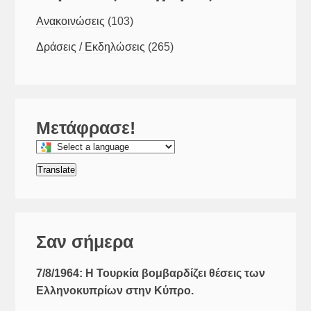
Ανακοινώσεις
(103)
Δράσεις / Εκδηλώσεις
(265)
Μετάφρασε!
Select
a
Translate
language
to
translate
this
Σαν σήμερα
page
7/8/1964: Η Τουρκία βομβαρδίζει θέσεις των
Ελληνοκυπρίων στην Κύπρο.