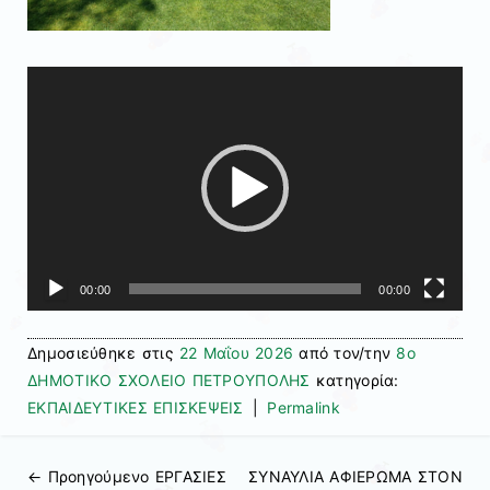
Πρόγραμμα
Αναπαραγωγής
Βίντεο
00:00
00:00
Δημοσιεύθηκε στις
22 Μαΐου 2026
από τον/την
8ο
ΔΗΜΟΤΙΚΟ ΣΧΟΛΕΙΟ ΠΕΤΡΟΥΠΟΛΗΣ
κατηγορία:
ΕΚΠΑΙΔΕΥΤΙΚΕΣ ΕΠΙΣΚΕΨΕΙΣ
|
Permalink
← Προηγούμενo
ΕΡΓΑΣΙΕΣ
ΣΥΝΑΥΛΙΑ ΑΦΙΕΡΩΜΑ ΣΤΟΝ
Πλοήγηση άρθρων