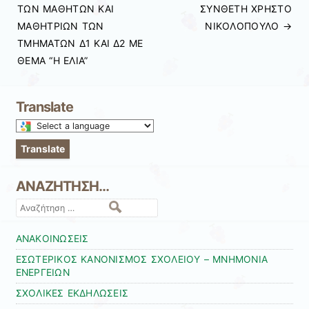
ΤΩΝ ΜΑΘΗΤΩΝ ΚΑΙ
ΣΥΝΘΕΤΗ ΧΡΗΣΤΟ
ΜΑΘΗΤΡΙΩΝ ΤΩΝ
ΝΙΚΟΛΟΠΟΥΛΟ
→
ΤΜΗΜΑΤΩΝ Δ1 ΚΑΙ Δ2 ΜΕ
ΘΕΜΑ “Η ΕΛΙΑ”
Translate
Select
a
Translate
language
to
ΑΝΑΖΗΤΗΣΗ…
translate
this
Αναζήτηση
page
ΑΝΑΚΟΙΝΩΣΕΙΣ
ΕΣΩΤΕΡΙΚΟΣ ΚΑΝΟΝΙΣΜΟΣ ΣΧΟΛΕΙΟΥ – ΜΝΗΜΟΝΙΑ
ΕΝΕΡΓΕΙΩΝ
ΣΧΟΛΙΚΕΣ ΕΚΔΗΛΩΣΕΙΣ