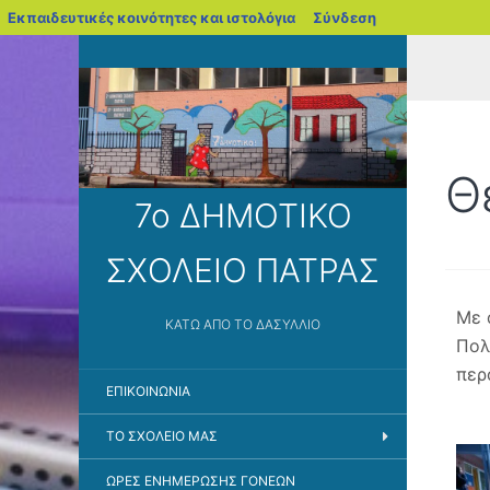
blogs.sch.gr
Εκπαιδευτικές κοινότητες και ιστολόγια
Σύνδεση
Θ
7ο ΔΗΜΟΤΙΚΟ
ΣΧΟΛΕΙΟ ΠΑΤΡΑΣ
Με 
ΚΆΤΩ ΑΠΌ ΤΟ ΔΑΣΎΛΛΙΟ
Πολ
περ
ΕΠΙΚΟΙΝΩΝΊΑ
ΤΟ ΣΧΟΛΕΊΟ ΜΑΣ
ΏΡΕΣ ΕΝΗΜΈΡΩΣΗΣ ΓΟΝΈΩΝ