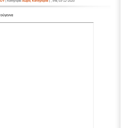
ΙΟΥ
| Κατηγορία
Χωρίς Κατηγορία
| , στις 03-12-2020
στούγεννα