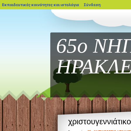
blogs.sch.gr
Εκπαιδευτικές κοινότητες και ιστολόγια
Σύνδεση
65ο ΝΗ
ΗΡΑΚΛΕ
χριστουγεννιάτικο