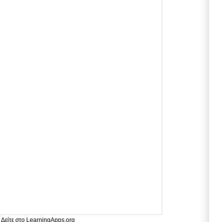
Δείτε στο LearningApps.org