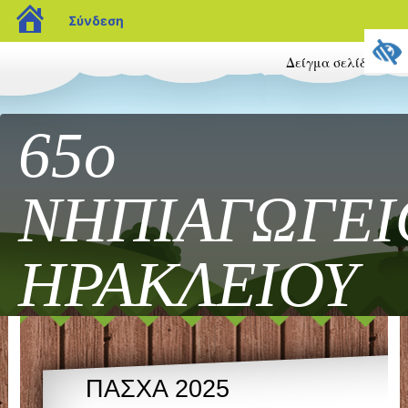
blogs.sch.gr
Σύνδεση
Δείγμα σελίδας
65ο
ΝΗΠΙΑΓΩΓΕΙ
ΗΡΑΚΛΕΙΟΥ
Παίζω και δημιουργώ...
ΠΑΣΧΑ 2025