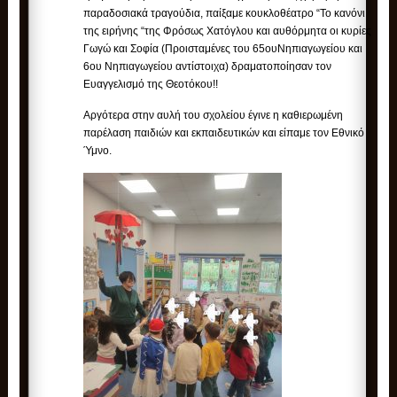
παραδοσιακά τραγούδια, παίξαμε κουκλοθέατρο “Το κανόνι
της ειρήνης “της Φρόσως Χατόγλου και αυθόρμητα οι κυρίες
Γωγώ και Σοφία (Προισταμένες του 65ουΝηπιαγωγείου και
6ου Νηπιαγωγείου αντίστοιχα) δραματοποίησαν τον
Ευαγγελισμό της Θεοτόκου!!
Αργότερα στην αυλή του σχολείου έγινε η καθιερωμένη
παρέλαση παιδιών και εκπαιδευτικών και είπαμε τον Εθνικό
Ύμνο.