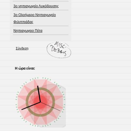
3o νηπιαγωγείο Λυκόβρυσης
3ο Ολοήμερο Νηπιαγωγείο
Φιλιππιάδας
Νηπιαγωγειο Πέτα
Σύνδεση
Η ώρα είναι: