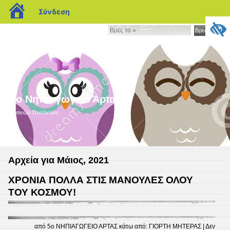
blogs.sch.gr
Σύνδεση
Βρες
Βρες το »
το
»
5ο Νηπιαγωγείο Άρτας
Αρτινών Πεσόντων
Αρχεία για Μάιος, 2021
ΧΡΟΝΙΑ ΠΟΛΛΑ ΣΤΙΣ ΜΑΝΟΥΛΕΣ ΟΛΟΥ
ΤΟΥ ΚΟΣΜΟΥ!
από
5ο ΝΗΠΙΑΓΩΓΕΙΟ ΑΡΤΑΣ
κάτω από:
ΓΙΟΡΤΗ ΜΗΤΕΡΑΣ
|
Δεν