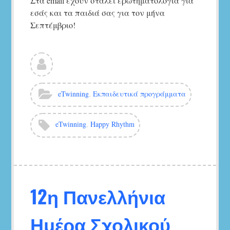
Στα email έχουν σταλεί ερωτηματολόγια για
εσάς και τα παιδιά σας για τον μήνα
Σεπτέμβριο!
Δείτε
όλα
τα
άρθρα
Κατηγορίες:
eTwinning
,
Εκπαιδευτικά προγράμματα
του/
της
5ο
Ετικέτες:
eTwinning
,
Happy Rhythm
Νηπιαγωγείο
Αγ.Νικολάου
12η Πανελλήνια
Ημέρα Σχολικού