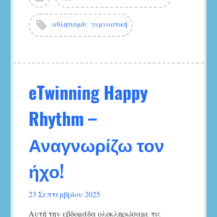
τα
άρθρα
Ετικέτες:
αθλητισμός
,
γυμναστική
του/
της
5ο
Νηπιαγωγείο
Αγ.Νικολάου
eTwinning Happy
Rhythm –
Αναγνωρίζω τον
ήχο!
23 Σεπτεμβρίου 2025
Αυτή την εβδομάδα ολοκληρώσαμε τις