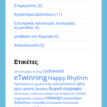
Ενημερώσεις
(6)
Εργαστήρια Δεξιοτήτων
(11)
Εσωτερικός κανονισμός λειτουργίας
σχ.μονάδας
(6)
μετάβαση στο δημοτικό
(6)
Φιλαναγνωσία
(5)
Ετικέτες
codeweek
28η Οκτωβρίου
bulling
eTwinning
Happy Rhythm
Χριστούγεννα
αυλή
βασιλόπιτα
βιβλία
αρχαία Ελλάδα
δωρεά
εγγραφές
γονείς
δράσεις
βιβλίο
ενεργώ ως πολίτης
εθελοντισμός
εκδήλωση
εκδρομή
ελιά
επίσκεψη
εργαστήριο
ενημερώσεις
εξόρμηση
δεξιοτήτων
εσπερίδα
εσωτερικός κανονισμός