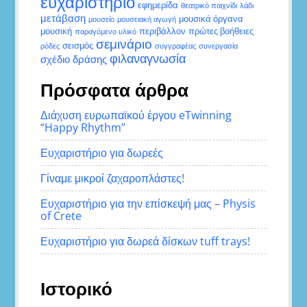
ευχαριστήριο
εφημερίδα
θεατρικό παιχνίδι
λάδι
μετάβαση
μουσικά όργανα
μουσείο
μουσειακή αγωγή
μουσική
περιβάλλον
πρώτες βοήθειες
παραγόμενο υλικό
σεμινάριο
σεισμός
ρόδες
συγγραφέας
συνεργασία
φιλαναγνωσία
σχέδιο δράσης
Πρόσφατα άρθρα
Διάχυση ευρωπαϊκού έργου eTwinning
“Happy Rhythm”
Ευχαριστήριο για δωρεές
Γίναμε μικροί ζαχαροπλάστες!
Ευχαριστήριο για την επίσκεψή μας – Physis
of Crete
Ευχαριστήριο για δωρεά δίσκων tuff trays!
Ιστορικό