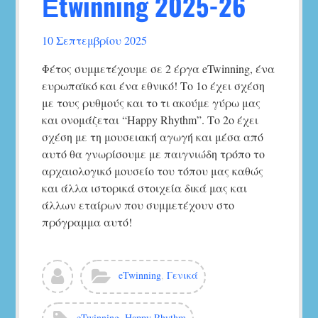
Εtwinning 2025-26
10 Σεπτεμβρίου 2025
Φέτος συμμετέχουμε σε 2 έργα eTwinning, ένα
ευρωπαϊκό και ένα εθνικό! Το 1ο έχει σχέση
με τους ρυθμούς και το τι ακούμε γύρω μας
και ονομάζεται “Happy Rhythm”. Το 2ο έχει
σχέση με τη μουσειακή αγωγή και μέσα από
αυτό θα γνωρίσουμε με παιγνιώδη τρόπο το
αρχαιολογικό μουσείο του τόπου μας καθώς
και άλλα ιστορικά στοιχεία δικά μας και
άλλων εταίρων που συμμετέχουν στο
πρόγραμμα αυτό!
Δείτε
Κατηγορίες:
eTwinning
,
Γενικά
όλα
τα
άρθρα
Ετικέτες:
eTwinning
,
Happy Rhythm