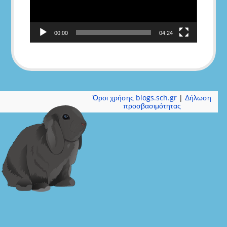
00:00
04:24
Όροι χρήσης blogs.sch.gr
|
Δήλωση
προσβασιμότητας