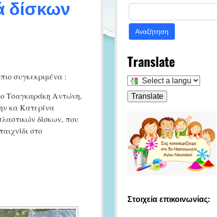
ά δίσκων
Αναζήτηση
για:
Translate
πιο συγκεκριμένα :
Select
a
 κo Τσαγκαράκη Αντώνη,
language
Translate
to
την κα Κατερίνα
translate
 πλαστικών δίσκων, που
this
παιχνίδι στο
page
Στοιχεία επικοινωνίας: