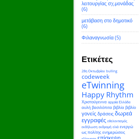
λειτουργίας σχ.μονάδας
(6)
μετάβαση στο δημοτικό
(6)
Φιλαναγνωσία
(5)
Ετικέτες
28η Οκτωβρίου
bulling
codeweek
eTwinning
Happy Rhythm
Χριστούγεννα
αρχαία Ελλάδα
αυλή
βασιλόπιτα
βιβλία
βιβλίο
δωρεά
γονείς
δράσεις
εγγραφές
εθελοντισμός
ενεργώ
εκδήλωση
εκδρομή
ελιά
ως πολίτης
ενημερώσεις
επίσκεψη
εξόρμηση