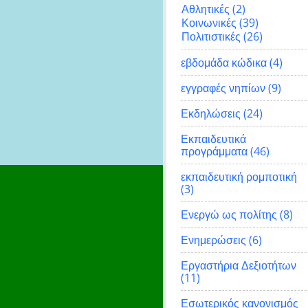
Αθλητικές
(2)
Κοινωνικές
(39)
Πολιτιστικές
(26)
εβδομάδα κώδικα
(4)
εγγραφές νηπίων
(9)
Εκδηλώσεις
(24)
Εκπαιδευτικά
προγράμματα
(46)
εκπαιδευτική ρομποτική
(3)
Ενεργώ ως πολίτης
(8)
Ενημερώσεις
(6)
Εργαστήρια Δεξιοτήτων
(11)
Εσωτερικός κανονισμός