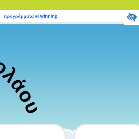
προγράμματα eTwinning
κ
ο
λ
ά
ο
υ