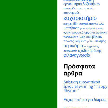
εργαστήριο δεξιοτήτων
εσπερίδα
εσωτερικός
κανονισμός
ευχαριστήριο
εφημερίδα
θεατρικό παιχνίδι
λάδι
μετάβαση
μουσείο
μουσειακή
μουσικά όργανα
μουσική
αγωγή
περιβάλλον
παραγόμενο υλικό
πρώτες βοήθειες
σεισμός
ρόδες
σεμινάριο
συγγραφέας
σχέδιο δράσης
συνεργασία
φιλαναγνωσία
Πρόσφατα
άρθρα
Διάχυση ευρωπαϊκού
έργου eTwinning “Happy
Rhythm”
Ευχαριστήριο για δωρεές