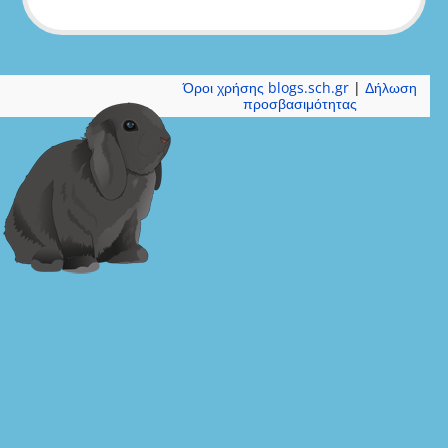
Όροι χρήσης blogs.sch.gr
|
Δήλωση
προσβασιμότητας