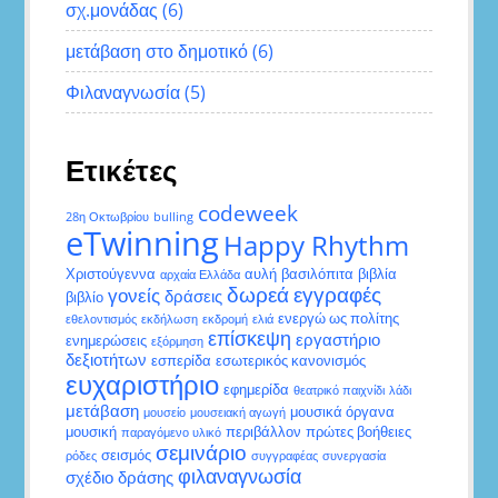
σχ.μονάδας
(6)
μετάβαση στο δημοτικό
(6)
Φιλαναγνωσία
(5)
Ετικέτες
codeweek
28η Οκτωβρίου
bulling
eTwinning
Happy Rhythm
Χριστούγεννα
αυλή
βασιλόπιτα
βιβλία
αρχαία Ελλάδα
δωρεά
εγγραφές
γονείς
δράσεις
βιβλίο
ενεργώ ως πολίτης
εθελοντισμός
εκδήλωση
εκδρομή
ελιά
επίσκεψη
εργαστήριο
ενημερώσεις
εξόρμηση
δεξιοτήτων
εσπερίδα
εσωτερικός κανονισμός
ευχαριστήριο
εφημερίδα
θεατρικό παιχνίδι
λάδι
μετάβαση
μουσικά όργανα
μουσείο
μουσειακή αγωγή
μουσική
περιβάλλον
πρώτες βοήθειες
παραγόμενο υλικό
σεμινάριο
σεισμός
ρόδες
συγγραφέας
συνεργασία
φιλαναγνωσία
σχέδιο δράσης