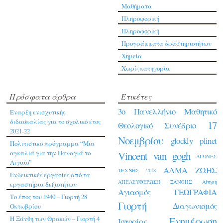
Μαθήματα
Πληροφορική
Πληροφορική
Προγράμματα δραστηριοτήτων
Χημεία
Χωρίς κατηγορία
Πρόσφατα άρθρα
Ετικέτες
3ο Πανελλήνιο Μαθητικό
Έναρξη ενισχυτικής
διδασκαλίας για το σχολικό έτος
17
Θεολογικό Συνέδριο
2021-22
Νοεμβρίου
glockly
plinet
Πολιτιστικό πρόγραμμα “Μια
αγκαλιά για την Παναγιά το
Vincent van gogh
ΑΓΩΝΕΣ
Αιγαίο”
ΑΛΜΑ ΖΩΗΣ
ΤΕΧΝΗΣ 2018
Ενδεικτικές εργασίες από τα
ΑΠΕΛΕΥΘΕΡΩΣΗ ΞΑΝΘΗΣ
Αίτηση
εργαστήρια δεξιοτήτων
Αγιασμός
ΓΕΩΓΡΑΦΙΑ
Το έπος του 1940 – Γιορτή 28
Γιορτή
Διαγωνισμός
Οκτωβρίου
Η Ξάνθη των Θρακών – Γιορτή 4
Ενημέρωση
Ιστορίας