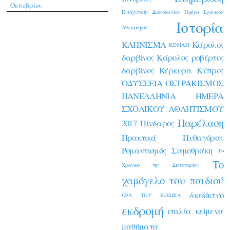
Οκτωβρίου
Ενισχυτικής Διδασκαλίας
Ημέρα Σχολικού
Ιστορία
Αθλητισμού
ΚΑΠΝΙΣΜΑ
Κάρολος
ΚΕΦΙΑΠ
δαρβίνος
Κάρολος ροβέρτος
δαρβίνος
Κέρκυρα
Κύπρος
ΟΔΥΣΣΕΙΑ
ΟΣΤΡΑΚΙΣΜΟΣ
ΠΑΝΕΛΛΗΝΙΑ ΗΜΕΡΑ
ΣΧΟΛΙΚΟΥ ΑΘΛΗΤΙΣΜΟΥ
Παρέλαση
2017
Πίνδαρος
Πρακτικά
Πυθαγόρας
Ρομαντισμός
Σαμοθράκη
Το
Το
Χρονικό της Δικτατορίας
χαμόγελο του παιδιού
διαδίκτυο
ΩΡΑ ΤΟΥ ΚΩΔΙΚΑ
εκδρομή
ιταλία
κείμενα
μαθήματα