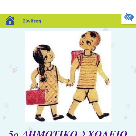
blogs.sch.gr
Σύνδεση
5ο ΔΗΜΟΤΙΚΟ ΣΧΟΛΕΙΟ