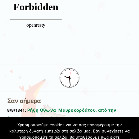
Σαν σήμερα
Ρήξη Όθωνα  Μαυροκορδάτου, από την
8/8/1841:
άρνηση των ανακτόρων να προχωρήσουν οι
Χρησιμοποιούμε cookies για να σας προσφέρουμε την
μεταρρυθμίσεις στην Ελλάδα.
καλύτερη δυνατή εμπειρία στη σελίδα μας. Εάν συνεχίσετε να
Σχετικές αναρτήσεις
-
χρησιμοποιείτε τη σελίδα, θα υποθέσουμε πως είστε