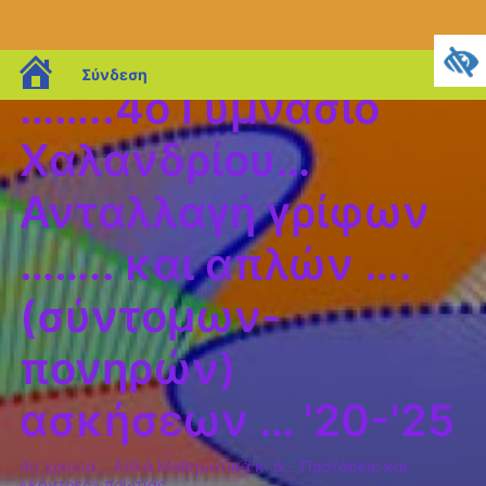
blogs.sch.gr
Σύνδεση
……..4o Γυμνάσιο
Χαλανδρίου…
Ανταλλαγή γρίφων
…….. και απλών ….
(σύντομων-
πονηρών)
ασκήσεων … '20-'25
4η χρονιά… Απλά Μαθηματικά κ. ά… Προτάσεις και
«κόντρες» πρωτιάς…