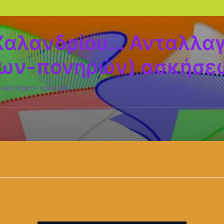
Χαλανδρίου… Ανταλλαγ
ων-πονηρών) ασκήσεω
 «κόντρες» πρωτιάς…