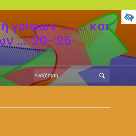
ή γρίφων …….. και
ν … '20-'25
Αναζήτηση
για: