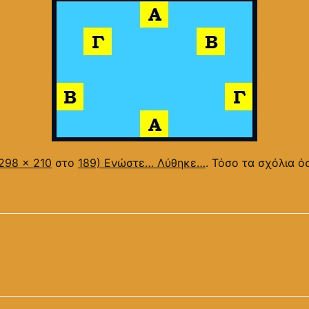
298 × 210
στο
189) Ενώστε… Λύθηκε…
. Τόσο τα σχόλια όσ