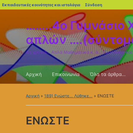
blogs.sch.gr
Εκπαιδευτικές κοινότητες και ιστολόγια
Σύνδεση
……..4o Γυμνάσιο 
απλών ….(σύντομ
4η χρονιά… Απλά Μαθηματικά κ. ά… Προτάσεις και
Αρχική
Επικοινωνία
Όλα τα άρθρα…
Αρχική
»
189) Ενώστε… Λύθηκε…
»
ΕΝΩΣΤΕ
ΕΝΩΣΤΕ