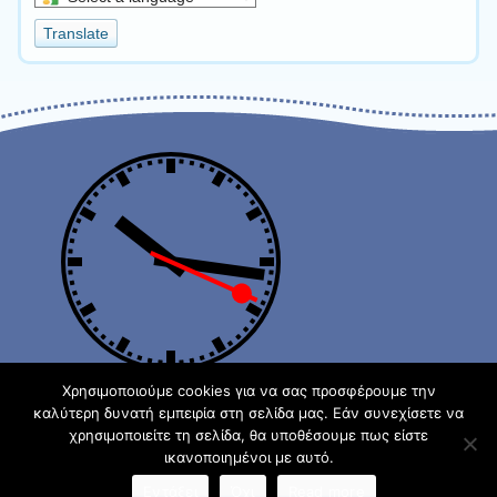
a
Translate
language
to
translate
this
page
Χρησιμοποιούμε cookies για να σας προσφέρουμε την
καλύτερη δυνατή εμπειρία στη σελίδα μας. Εάν συνεχίσετε να
χρησιμοποιείτε τη σελίδα, θα υποθέσουμε πως είστε
Φιλοξενείται στο https://blogs.sch.gr
| Θέμα:Cute Frames
ικανοποιημένοι με αυτό.
από
Ying Zhang
Εντάξει
Όχι
Read more