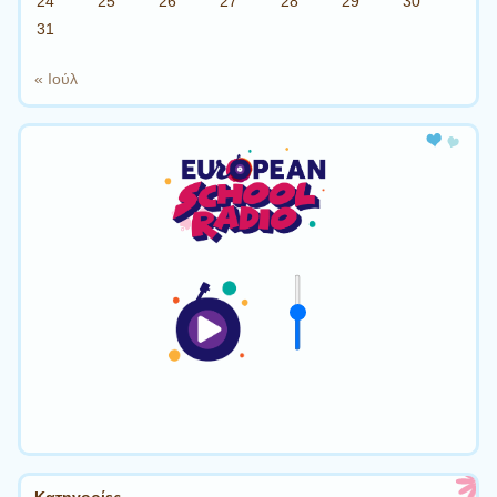
24
25
26
27
28
29
30
31
« Ιούλ
Kατηγορίες