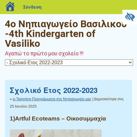
blogs.sch.gr
Σύνδεση
4o Νηπιαγωγείο Βασιλικού
-4th Kindergarten of
Vasiliko
Αγαπώ το πρώτο μου σχολείο !!!
Σχολικό Ετος 2022-2023
«
e-Twinning Προγράμματα στο Νηπιαγωγείο μας
| Δημοσιεύτηκε στις
25 Ιουνίου 2025
1)Artful Ecoteams – Οικοσυμμαχία