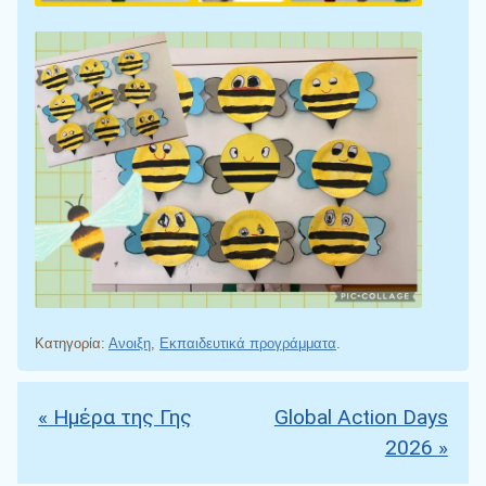
Κατηγορία:
Ανοιξη
,
Εκπαιδευτικά προγράμματα
.
«
Ημέρα της Γης
Global Αction Days
Πλοήγηση άρθρων
2026
»