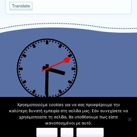
a
Translate
language
to
translate
this
page
Χρησιμοποιούμε cookies για να σας προσφέρουμε την
καλύτερη δυνατή εμπειρία στη σελίδα μας. Εάν συνεχίσετε να
χρησιμοποιείτε τη σελίδα, θα υποθέσουμε πως είστε
Φιλοξενείται στο https://blogs.sch.gr
| Θέμα:Cute Frames
ικανοποιημένοι με αυτό.
από
Ying Zhang
Εντάξει
Όχι
Read more