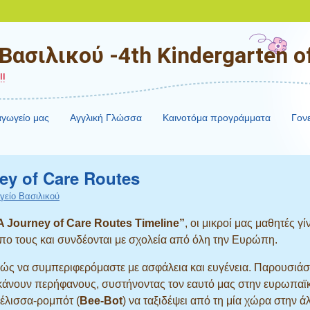
ασιλικού -4th Kindergarten of
!
αγωγείο μας
Αγγλική Γλώσσα
Καινοτόμα προγράμματα
Γονε
ey of Care Routes
γείο Βασιλικού
 Journey of Care Routes Timeline”
, οι μικροί μας μαθητές γί
πο τους και συνδέονται με σχολεία από όλη την Ευρώπη.
ώς να συμπεριφερόμαστε με ασφάλεια και ευγένεια. Παρουσιάσ
ς κάνουν περήφανους, συστήνοντας τον εαυτό μας στην ευρωπαϊ
μέλισσα-ρομπότ (
Bee-Bot
) να ταξιδέψει από τη μία χώρα στην ά