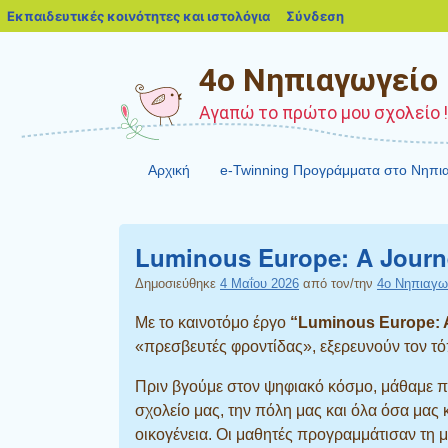
blogs.sch.gr
Εκπαιδευτικές κοινότητες και ιστολόγια
Σύνδεση
4o Νηπιαγωγείο Β
Αγαπώ το πρώτο μου σχολείο !!
Αρχική
e-Twinning Προγράμματα στο Νηπι
Luminous Europe: A Journ
Δημοσιεύθηκε
4 Μαΐου 2026
από τον/την
4o Νηπιαγω
Με το καινοτόμο έργο
“Luminous Europe: A
«πρεσβευτές φροντίδας», εξερευνούν τον τό
Πριν βγούμε στον ψηφιακό κόσμο, μάθαμε π
σχολείο μας, την πόλη μας και όλα όσα μα
οικογένεια. Οι μαθητές προγραμμάτισαν τη 