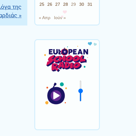
25
26
27
28
29
30
31
όγα της
αρδιάς
»
« Απρ
Ιούν »