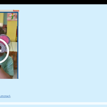
μποτική
.